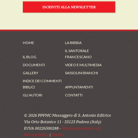
ISCRIVITI ALLA NEWSLETTER
HOME
LA BIBBIA
IL SANTORALE
IL BLOG
FRANCESCANO
DOCUMENTI
VIDEO E MULTIMEDIA
GALLERY
SASSOLINI BIANCHI
INDICE DEI COMMENTI
BIBLICI
APPUNTAMENTI
GLI AUTORI
CONTATTI
© 2026 PPFMC Messaggero di S. Antonio Editrice
Via Orto Botanico 11 - 35123 Padova (Italy)
P.IVA 00226500288 -
info@santantonio.org
Privacy Policy
|
Credits