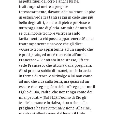
aspetta fuori del coro e anche lui nel
frattempo si mette a pregare
fervorosamente, davanti ad una croce. Rapito
in estasi, vede fra tanti seggi in cielo uno più
bello degli altri, ornato di pietre preziose e
tutto raggiante di gloria. Ammira dentro di
sé quel nobile trono, e va ripensando
tacitamente a chi possa appartenere. Ma nel
frattempo sente una voce che gli dice:
«Questo trono appartenne ad un angelo che
è precipitato, ed ora è riservato all’umile
Francesco». Rientrato in se stesso, il frate
vede Francesco che ritorna dalla preghiera.
Gli si prostra subito dinnanzi, con le braccia
in forma di croce, e si rivolge a lui non come
ad uno che viva sulla terra, ma quasi ad un
essere che regni già in cielo: «Prega per me il
Figlio di Dio, Padre, che non tenga conto dei
miei peccati» (Sal 31,2). L’uomo di Dio gli
tende la mano e lo rialza, sicuro che nella
preghiera ha ricevuto una visione. Alla fine,
mentre si allontanano dal luogo, il frate