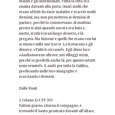
malati e gli indemoniati. Tutta la città era
riunita davanti alla porta. Guarì molti che
erano affetti da varie malattie e scacciò molti
demòni; ma non permetteva ai demòni di
parlare, perché lo conoscevano. Al mattino
presto si alzò quando ancora era buio e,
uscito, si ritirò in un luogo deserto, e là
pregava. Ma Simone e quelli che erano con lui
si misero sulle sue tracce. Lo trovarono e gli
dissero: «Tutti ti cercano!». Egli disse loro:
«Andiamocene altrove, nei villaggi vicini,
perché io predichi anche là; per questo infatti
sono venuto!». E andò per tutta la Galilea,
predicando nelle loro sinagoghe e
scacciando i demòni.
Dalle Fonti
2 Celano 123: FF 707
Fattosi giorno, ritorna il compagno, e
trovando il Santo prostrato davanti all’altare,