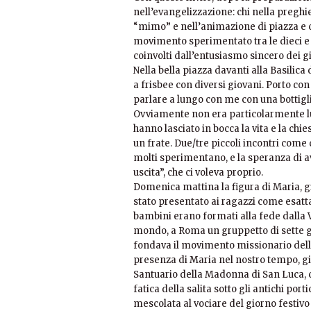
nell’evangelizzazione: chi nella preghie
“mimo” e nell’animazione di piazza e ch
movimento sperimentato tra le dieci e l’
coinvolti dall’entusiasmo sincero dei 
Nella bella piazza davanti alla Basilic
a frisbee con diversi giovani. Porto c
parlare a lungo con me con una bottiglia
Ovviamente non era particolarmente luc
hanno lasciato in bocca la vita e la chi
un frate. Due/tre piccoli incontri come 
molti sperimentano, e la speranza di av
uscita”, che ci voleva proprio.
Domenica mattina la figura di Maria, gi
stato presentato ai ragazzi come esatt
bambini erano formati alla fede dalla 
mondo, a Roma un gruppetto di sette gi
fondava il movimento missionario della
presenza di Maria nel nostro tempo, gi
Santuario della Madonna di San Luca, c
fatica della salita sotto gli antichi port
mescolata al vociare del giorno festivo 