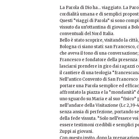
La Parola di Dio ha… viaggiato. La Paro
cordialità umana e di semplici proposte
Questi “viaggi di Parola” si sono comp
vissuto da un’ottantina di giovani a Bol
conventuali del Nord Italia.
Bello è stato scoprire, visitando la ci
Bologna ci siano stati: san Francesco, 
che aveva il tono di una conversazion
Francesco e fondatore della presenza mi
lasciarsi prendere in giro dai ragazzi c
il cantiere di una teologia “francescana
Nell’antico Convento di San Francesco 
portare una Parola semplice ed efficac
affrontato la piazza e la “mondanità” d
uno sguardo su Maria e al suo “fisico” 
nell’andare della Visitazione (Lc 2,39-45
senza ansia di perfezione, portando se
della fede vissuta. “Solo nell’essere vo
essere testimoni credibili e semplici p
Zuppi ai giovani.
Con questo invito, dopo la preparazione