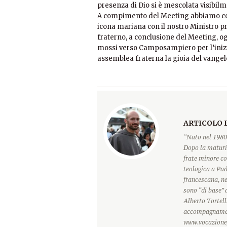
presenza di Dio si è mescolata visibilm
A compimento del Meeting abbiamo cel
icona mariana con il nostro Ministro pro
fraterno, a conclusione del Meeting, og
mossi verso Camposampiero per l’inizio 
assemblea fraterna la gioia del vangel
ARTICOLO 
“Nato nel 1980 
Dopo la maturi
frate minore co
teologica a Pad
francescana, ne
sono “di base” 
Alberto Tortell
accompagnament
www.vocazione