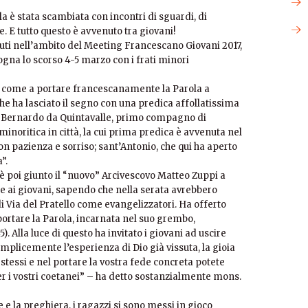
la è stata scambiata con incontri di sguardi, di
. E tutto questo è avvenuto tra giovani!
iuti nell’ambito del Meeting Francescano Giovani 2017,
ogna lo scorso 4-5 marzo con i frati minori
ttà, come a portare francescanamente la Parola a
che ha lasciato il segno con una predica affollatissima
e; Bernardo da Quintavalle, primo compagno di
noritica in città, la cui prima predica è avvenuta nel
on pazienza e sorriso; sant’Antonio, che qui ha aperto
”.
è poi giunto il “nuovo” Arcivescovo Matteo Zuppi a
e ai giovani, sapendo che nella serata avrebbero
i Via del Pratello come evangelizzatori. Ha offerto
portare la Parola, incarnata nel suo grembo,
). Alla luce di questo ha invitato i giovani ad uscire
mplicemente l’esperienza di Dio già vissuta, la gioia
i stessi e nel portare la vostra fede concreta potete
er i vostri coetanei” – ha detto sostanzialmente mons.
 e la preghiera, i ragazzi si sono messi in gioco