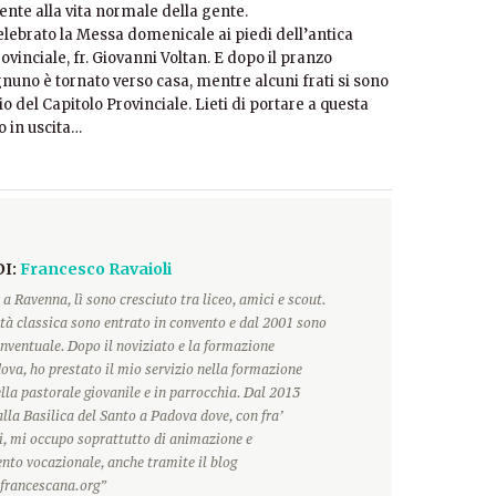
ente alla vita normale della gente.
ebrato la Messa domenicale ai piedi dell’antica
vinciale, fr. Giovanni Voltan. E dopo il pranzo
nuno è tornato verso casa, mentre alcuni frati si sono
del Capitolo Provinciale. Lieti di portare a questa
o in uscita…
DI:
Francesco Ravaioli
a Ravenna, lì sono cresciuto tra liceo, amici e scout.
tà classica sono entrato in convento e dal 2001 sono
nventuale. Dopo il noviziato e la formazione
ova, ho prestato il mio servizio nella formazione
lla pastorale giovanile e in parrocchia. Dal 2013
alla Basilica del Santo a Padova dove, con fra’
i, mi occupo soprattutto di animazione e
o vocazionale, anche tramite il blog
francescana.org”