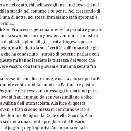
ra e nel canto, chi nell’accoglienza in chiesa, chi nel
i in strada nel contatto a tu per tu. Nel crescendo di
una di notte, noi stessi frati siamo stati spronati e
giovani…
a di San Francesco, personalmente ho parlato e giocato
on me la scambio con un giovane ventenne, rimasto a
 di plastica piena di gin, a cui attingeva spesso.
ido, ma ha detto la sua “verità” sull’amaro che gli
esa che ha conosciuto… stupito di poterne parlare con
questo mi hanno lasciato la tristezza del vuoto che
ere vissuto con tanti giovani e frati una serata “in
à presente con discrezione, è uscita allo scoperto. E’
amente cento anni fa, mentre a Fatima tre pastori
Vergine e ne ricevevano messaggi importanti per il
ovani frati, animati da san Massimiliano Kolbe,
 Milizia dell’Immacolata. Alla luce di questa
ovani e frati si sono messi in cammino verso il
he domina Bologna dal Colle della Guardia. Alla
ici si è unita una sentita preghiera del Rosario,
e al jogging degli sportivi. Ancora una volta la