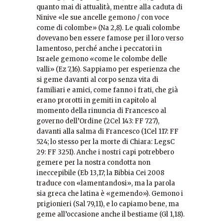
quanto mai di attualità, mentre alla caduta di
Ninive «le sue ancelle gemono / con voce
come di colombe» (Na 2,8). Le quali colombe
dovevano ben essere famose per il loro verso
lamentoso, perché anche i peccatori in
Israele gemono «come le colombe delle
valli» (Ez 7,16). Sappiamo per esperienza che
si geme davanti al corpo senza vita di
familiari e amici, come fanno i frati, che già
erano prorotti in gemiti in capitolo al
momento della rinuncia di Francesco al
governo dell’Ordine (2Cel 143: FF 727),
davanti alla salma di Francesco (1Cel 117: FF
524; lo stesso per la morte di Chiara: LegsC
29: FF 3251). Anche i nostri capi potrebbero
gemere per la nostra condotta non
ineccepibile (Eb 13,17; la Bibbia Cei 2008
traduce con «lamentandosi», ma la parola
sia greca che latina è «gemendo»). Gemono i
prigionieri (Sal 79,11), e lo capiamo bene, ma
geme all’occasione anche il bestiame (Gl 1,18).