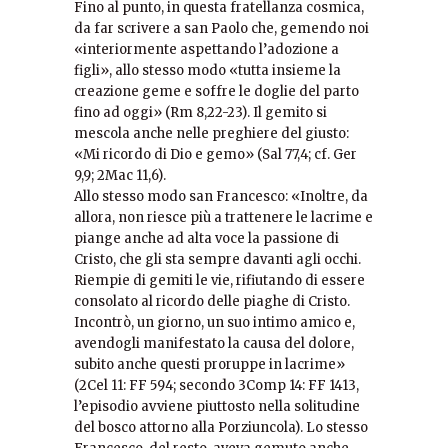
Fino al punto, in questa fratellanza cosmica,
da far scrivere a san Paolo che, gemendo noi
«interiormente aspettando l’adozione a
figli», allo stesso modo «tutta insieme la
creazione geme e soffre le doglie del parto
fino ad oggi» (Rm 8,22-23). Il gemito si
mescola anche nelle preghiere del giusto:
«Mi ricordo di Dio e gemo» (Sal 77,4; cf. Ger
9,9; 2Mac 11,6).
Allo stesso modo san Francesco: «Inoltre, da
allora, non riesce più a trattenere le lacrime e
piange anche ad alta voce la passione di
Cristo, che gli sta sempre davanti agli occhi.
Riempie di gemiti le vie, rifiutando di essere
consolato al ricordo delle piaghe di Cristo.
Incontrò, un giorno, un suo intimo amico e,
avendogli manifestato la causa del dolore,
subito anche questi proruppe in lacrime»
(2Cel 11: FF 594; secondo 3Comp 14: FF 1413,
l’episodio avviene piuttosto nella solitudine
del bosco attorno alla Porziuncola). Lo stesso