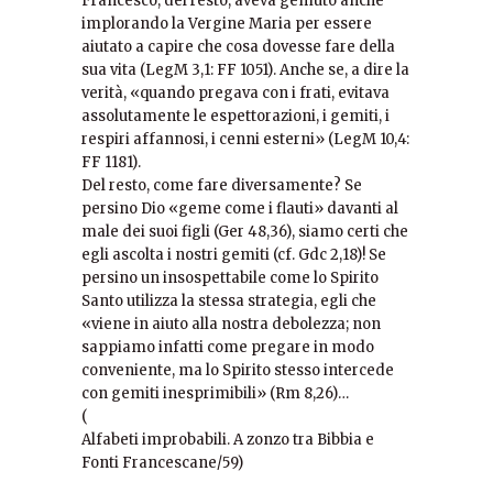
Francesco, del resto, aveva gemuto anche
implorando la Vergine Maria per essere
aiutato a capire che cosa dovesse fare della
sua vita (LegM 3,1: FF 1051). Anche se, a dire la
verità, «quando pregava con i frati, evitava
assolutamente le espettorazioni, i gemiti, i
respiri affannosi, i cenni esterni» (LegM 10,4:
FF 1181).
Del resto, come fare diversamente? Se
persino Dio «geme come i flauti» davanti al
male dei suoi figli (Ger 48,36), siamo certi che
egli ascolta i nostri gemiti (cf. Gdc 2,18)! Se
persino un insospettabile come lo Spirito
Santo utilizza la stessa strategia, egli che
«viene in aiuto alla nostra debolezza; non
sappiamo infatti come pregare in modo
conveniente, ma lo Spirito stesso intercede
con gemiti inesprimibili» (Rm 8,26)…
(
Alfabeti improbabili. A zonzo tra Bibbia e
Fonti Francescane/59)