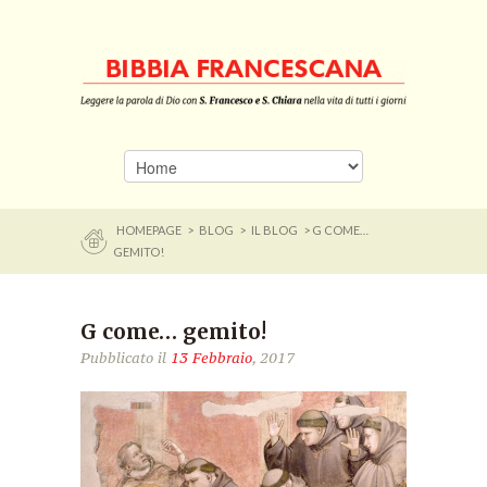
HOMEPAGE
>
BLOG
>
IL BLOG
> G COME…
GEMITO!
G come… gemito!
Pubblicato il
13 Febbraio
, 2017