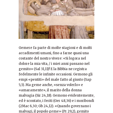
Gemere fa parte di molte stagioni e di molti
accadimenti umani, fino a farne quasi una
costante del nostro vivere: «Si logora nel
dolore la mia vita, / i miei anni passano nel
gemito» (Sal 31,11)! E la Bibbia ne registra
fedelmente le infinite occasioni. Gemono gli
empi «pentiti» del male fatto al giusto (Sap
5,3). Ma geme anche, «senza volerlo» e
«amaramente», il marito della donna
malvagia (Sir 24,18). Gemono evidentemente,
ed è scontato, i feriti (Ger 48,36) e i moribondi
(2Mac 6,30; Gb 24,12). «Quando governano i
malvagi, il popolo geme» (Pr 29,2), gemito