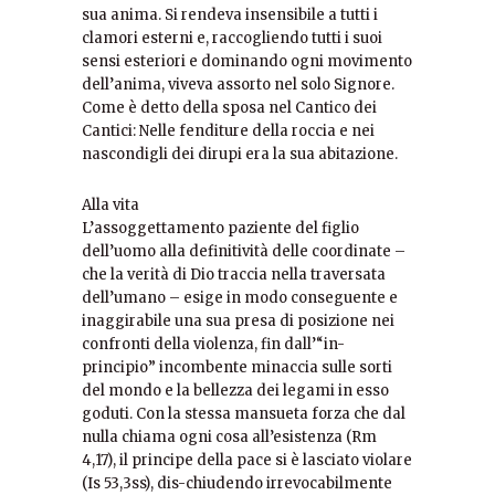
sua anima. Si rendeva insensibile a tutti i
clamori esterni e, raccogliendo tutti i suoi
sensi esteriori e dominando ogni movimento
dell’anima, viveva assorto nel solo Signore.
Come è detto della sposa nel Cantico dei
Cantici: Nelle fenditure della roccia e nei
nascondigli dei dirupi era la sua abitazione.
Alla vita
L’assoggettamento paziente del figlio
dell’uomo alla definitività delle coordinate –
che la verità di Dio traccia nella traversata
dell’umano – esige in modo conseguente e
inaggirabile una sua presa di posizione nei
confronti della violenza, fin dall’“in-
principio” incombente minaccia sulle sorti
del mondo e la bellezza dei legami in esso
goduti. Con la stessa mansueta forza che dal
nulla chiama ogni cosa all’esistenza (Rm
4,17), il principe della pace si è lasciato violare
(Is 53,3ss), dis-chiudendo irrevocabilmente