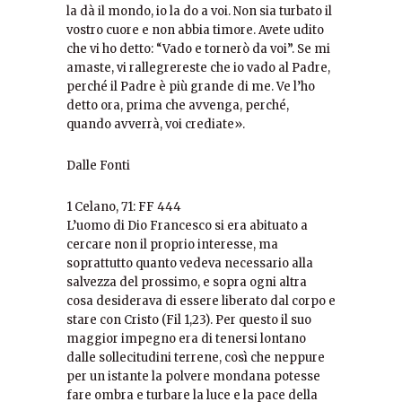
la dà il mondo, io la do a voi. Non sia turbato il
vostro cuore e non abbia timore. Avete udito
che vi ho detto: “Vado e tornerò da voi”. Se mi
amaste, vi rallegrereste che io vado al Padre,
perché il Padre è più grande di me. Ve l’ho
detto ora, prima che avvenga, perché,
quando avverrà, voi crediate».
Dalle Fonti
1 Celano, 71: FF 444
L’uomo di Dio Francesco si era abituato a
cercare non il proprio interesse, ma
soprattutto quanto vedeva necessario alla
salvezza del prossimo, e sopra ogni altra
cosa desiderava di essere liberato dal corpo e
stare con Cristo (Fil 1,23). Per questo il suo
maggior impegno era di tenersi lontano
dalle sollecitudini terrene, così che neppure
per un istante la polvere mondana potesse
fare ombra e turbare la luce e la pace della