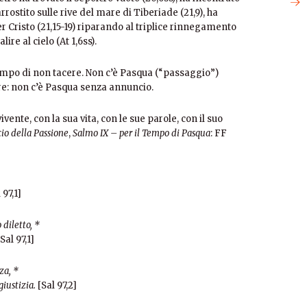
rrostito sulle rive del mare di Tiberiade (21,9), ha
r Cristo (21,15-19) riparando al triplice rinnegamento
ire al cielo (At 1,6ss).
empo di non tacere. Non c’è Pasqua (“passaggio”)
re: non c’è Pasqua senza annuncio.
vente, con la sua vita, con le sue parole, con il suo
cio della Passione
,
Salmo IX – per il Tempo di Pasqua
: FF
 97,1]
 diletto, *
 Sal 97,1]
za, *
giustizia.
[Sal 97,2]