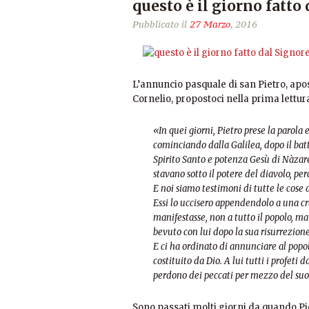
questo è il giorno fatto
Pubblicato il
27 Marzo
, 2016
L’annuncio pasquale di san Pietro, ap
Cornelio, propostoci nella prima lettura
«In quei giorni, Pietro prese la parola 
cominciando dalla Galilea, dopo il ba
Spirito Santo e potenza Gesù di Nàzare
stavano sotto il potere del diavolo, per
E noi siamo testimoni di tutte le cose
Essi lo uccisero appendendolo a una cro
manifestasse, non a tutto il popolo, m
bevuto con lui dopo la sua risurrezione
E ci ha ordinato di annunciare al popolo
costituito da Dio. A lui tutti i profeti
perdono dei peccati per mezzo del s
Sono passati molti giorni da quando Piet