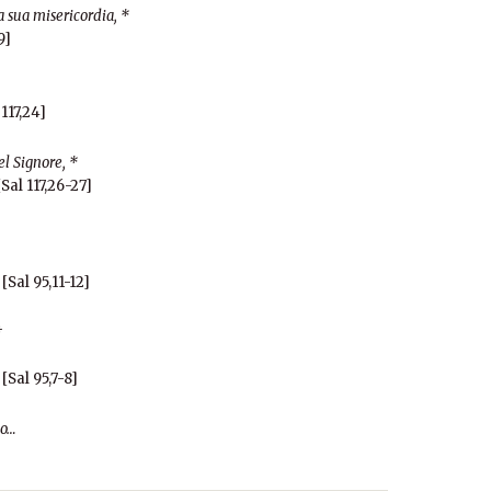
a sua misericordia, *
9]
117,24]
l Signore, *
Sal 117,26-27]
[Sal 95,11-12]
†
[Sal 95,7-8]
io…