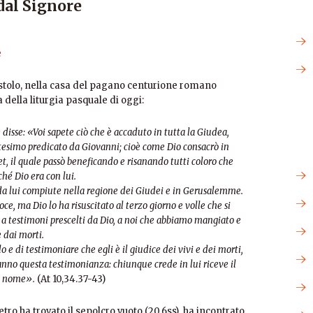
 dal Signore
ostolo, nella casa del pagano centurione romano
 della liturgia pasquale di oggi:
e disse: «Voi sapete ciò che è accaduto in tutta la Giudea,
ttesimo predicato da Giovanni; cioè come Dio consacrò in
t, il quale passò beneficando e risanando tutti coloro che
ché Dio era con lui.
 da lui compiute nella regione dei Giudei e in Gerusalemme.
ce, ma Dio lo ha risuscitato al terzo giorno e volle che si
a a testimoni prescelti da Dio, a noi che abbiamo mangiato e
 dai morti.
 e di testimoniare che egli è il giudice dei vivi e dei morti,
 danno questa testimonianza: chiunque crede in lui riceve il
uo nome».
(At 10,34.37-43)
ro ha trovato il sepolcro vuoto (20,6ss), ha incontrato