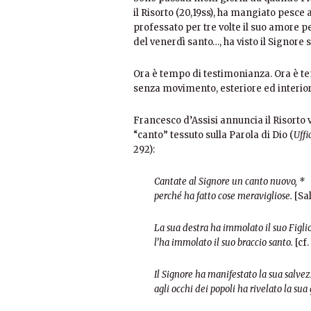
il Risorto (20,19ss), ha mangiato pesce a
professato per tre volte il suo amore pe
del venerdì santo…, ha visto il Signore sal
Ora è tempo di testimonianza. Ora è t
senza movimento, esteriore ed interio
Francesco d’Assisi annuncia il Risorto vi
“canto” tessuto sulla Parola di Dio (
Uffi
292):
Cantate al Signore un canto nuovo, *
perché ha fatto cose meravigliose.
[Sal
La sua destra ha immolato il suo Figlio
l’ha immolato il suo braccio santo.
[cf.
Il Signore ha manifestato la sua salvez
agli occhi dei popoli ha rivelato la sua 