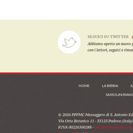
SEGUICI SU TWITTER
Abbiamo aperto un nuovo pro
con i lettori, seguici e rim
HOME
LA BIBBIA
I
SASSOLINI BIAN
© 2026 PPFMC Messaggero di S. Antonio Edi
Via Orto Botanico 11 - 35123 Padova (Italy)
P.IVA 00226500288 -
info@santantonio.org