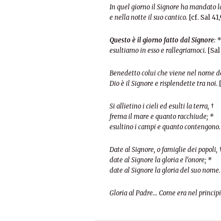
In quel giorno il Signore ha mandato l
e nella notte il suo cantico.
[cf. Sal 41,
Questo è il giorno fatto dal Signore
: *
esultiamo in esso e rallegriamoci.
[Sal 
Benedetto colui che viene nel nome de
Dio è il Signore e risplendette tra noi.
[
Si allietino i cieli ed esulti la terra,
†
frema il mare e quanto racchiude; *
esultino i campi e quanto contengono.
Date al Signore, o famiglie dei popoli,
date al Signore la gloria e l’onore; *
date al Signore la gloria del suo nome.
Gloria al Padre… Come era nel princip