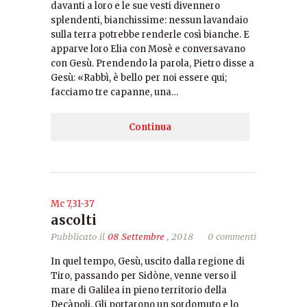
davanti a loro e le sue vesti divennero
splendenti, bianchissime: nessun lavandaio
sulla terra potrebbe renderle così bianche. E
apparve loro Elia con Mosè e conversavano
con Gesù. Prendendo la parola, Pietro disse a
Gesù: «Rabbì, è bello per noi essere qui;
facciamo tre capanne, una…
Continua
Mc 7,31-37
ascolti
Pubblicato il
08 Settembre
, 2018
0 commenti
In quel tempo, Gesù, uscito dalla regione di
Tiro, passando per Sidòne, venne verso il
mare di Galilea in pieno territorio della
Decàpoli. Gli portarono un sordomuto e lo