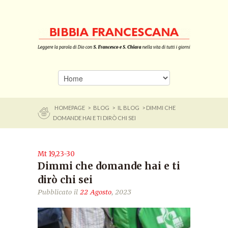
HOMEPAGE
>
BLOG
>
IL BLOG
> DIMMI CHE
DOMANDE HAI E TI DIRÒ CHI SEI
Mt 19,23-30
Dimmi che domande hai e ti
dirò chi sei
Pubblicato il
22 Agosto
, 2023