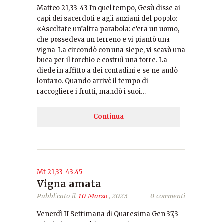
Matteo 21,33-43 In quel tempo, Gesù disse ai
capi dei sacerdoti e agli anziani del popolo:
«Ascoltate un’altra parabola: c’era un uomo,
che possedeva un terreno e vi piantò una
vigna. La circondò con una siepe, vi scavò una
buca per il torchio e costruì una torre. La
diede in affitto a dei contadini e se ne andò
lontano. Quando arrivò il tempo di
raccogliere i frutti, mandò i suoi…
Continua
Mt 21,33-43.45
Vigna amata
Pubblicato il
10 Marzo
, 2023
0 commenti
Venerdì II Settimana di Quaresima Gen 37,3-