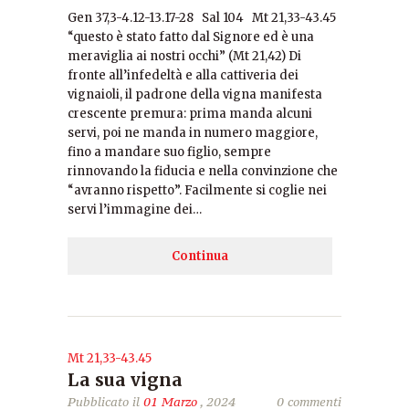
Gen 37,3-4.12-13.17-28 Sal 104 Mt 21,33-43.45
“questo è stato fatto dal Signore ed è una
meraviglia ai nostri occhi” (Mt 21,42) Di
fronte all’infedeltà e alla cattiveria dei
vignaioli, il padrone della vigna manifesta
crescente premura: prima manda alcuni
servi, poi ne manda in numero maggiore,
fino a mandare suo figlio, sempre
rinnovando la fiducia e nella convinzione che
“avranno rispetto”. Facilmente si coglie nei
servi l’immagine dei…
Continua
Mt 21,33-43.45
La sua vigna
Pubblicato il
01 Marzo
, 2024
0 commenti