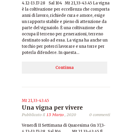
4.12-13.17-28 Sal 104 Mt 21,33-43.45 La vigna
è la coltivazione per eccellenza che comporta
anni di lavoro, richiede cura e amore, esige
un rapporto stabile e pieno di attenzione da
parte del vignaiolo. È una coltivazione che
occupa il terreno per generazioni, terreno
destinato solo ad essa. La vigna ha anche un
torchio per poterci lavorare e una torre per
poterla difendere. In questa…
Continua
Mt 21,33-43.45
Una vigna per vivere
Pubblicato il
13 Marzo
, 2020
0 commenti
Venerdì II Settimana di Quaresima Gn 37,3-
4.12-13.17-28 Sal 104 Mt 21,33-43.45 Il