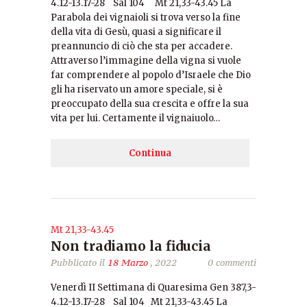
4.12-13.17-28 Sal 104 Mt 21,33-43.45 La
Parabola dei vignaioli si trova verso la fine
della vita di Gesù, quasi a significare il
preannuncio di ciò che sta per accadere.
Attraverso l’immagine della vigna si vuole
far comprendere al popolo d’Israele che Dio
gli ha riservato un amore speciale, si è
preoccupato della sua crescita e offre la sua
vita per lui. Certamente il vignaiuolo…
Continua
Mt 21,33-43.45
Non tradiamo la fiducia
Pubblicato il
18 Marzo
, 2022
0 commenti
Venerdì II Settimana di Quaresima Gen 387,3-
4.12-13.17-28 Sal 104 Mt 21,33-43.45 La