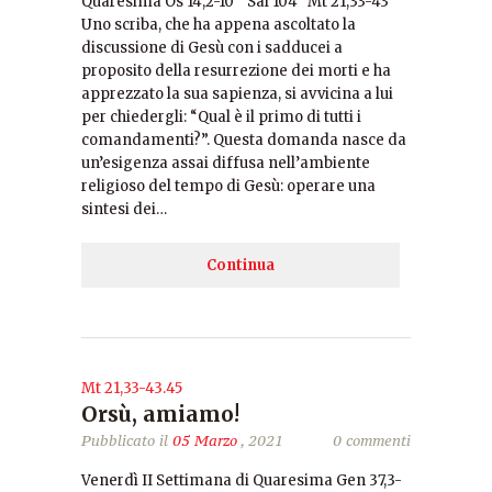
Quaresima Os 14,2-10 Sal 104 Mt 21,33-43
Uno scriba, che ha appena ascoltato la
discussione di Gesù con i sadducei a
proposito della resurrezione dei morti e ha
apprezzato la sua sapienza, si avvicina a lui
per chiedergli: “Qual è il primo di tutti i
comandamenti?”. Questa domanda nasce da
un’esigenza assai diffusa nell’ambiente
religioso del tempo di Gesù: operare una
sintesi dei…
Continua
Mt 21,33-43.45
Orsù, amiamo!
Pubblicato il
05 Marzo
, 2021
0 commenti
Venerdì II Settimana di Quaresima Gen 37,3-