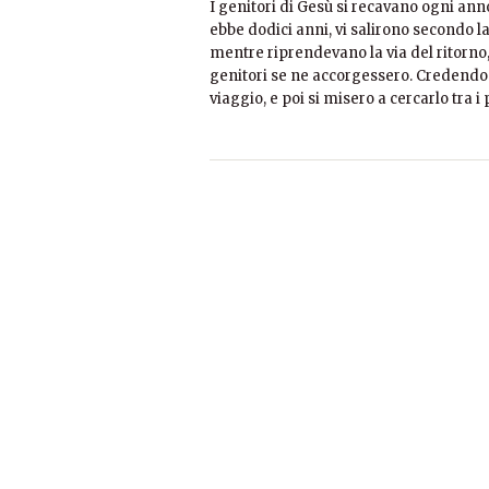
I genitori di Gesù si recavano ogni an
ebbe dodici anni, vi salirono secondo la
mentre riprendevano la via del ritorno
genitori se ne accorgessero. Credendo c
viaggio, e poi si misero a cercarlo tra i