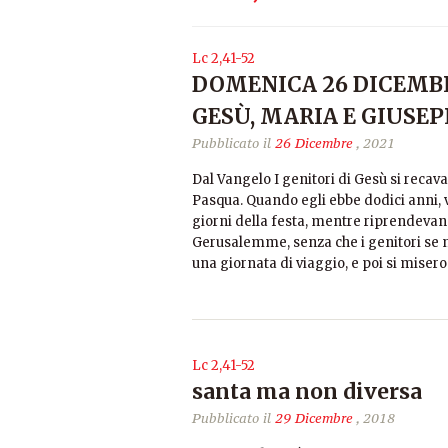
Lc 2,41-52
DOMENICA 26 DICEMBR
GESÙ, MARIA E GIUSE
Pubblicato il
26 Dicembre
, 2021
Dal Vangelo I genitori di Gesù si recav
Pasqua. Quando egli ebbe dodici anni, v
giorni della festa, mentre riprendevano 
Gerusalemme, senza che i genitori se 
una giornata di viaggio, e poi si misero 
Lc 2,41-52
santa ma non diversa
Pubblicato il
29 Dicembre
, 2018