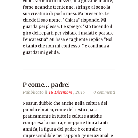
vuoti. Nel letto di mezzo, una giovane madre,
forse neanche trentenne, stringe al seno la
sua creatura di pochi mesi. Mi presento. Le
chiedo il suo nome. “Chiara” risponde. Mi
guarda perplessa. Le spiego: “sto facendo il
giro dei reparti per visitare i malati e portare
l’eucarestia”. Mi fissa e tagliente replica “No!
è tanto che non mi confesso…” e continua a
guardarmi gelida.
P come… padre!
Pubblicato il
18 Dicembre
, 2017
0 commenti
Nessun dubbio che anche nella cultura del
popolo ebraico, come del resto quasi
praticamente in tutte le culture antiche
compresa la nostra, e neppure fino a tanti
anni fa, la figura del padre è centrale e
imprescindibile nei rapporti generazionali e