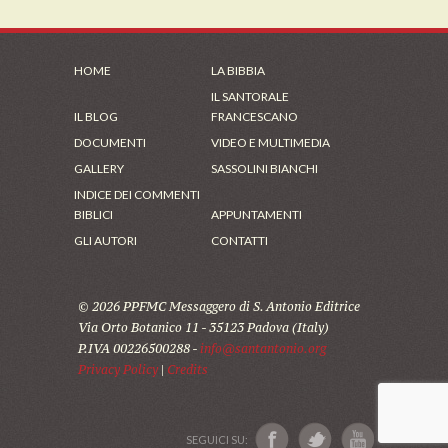
HOME
LA BIBBIA
IL SANTORALE
IL BLOG
FRANCESCANO
DOCUMENTI
VIDEO E MULTIMEDIA
GALLERY
SASSOLINI BIANCHI
INDICE DEI COMMENTI
BIBLICI
APPUNTAMENTI
GLI AUTORI
CONTATTI
© 2026 PPFMC Messaggero di S. Antonio Editrice
Via Orto Botanico 11 - 35123 Padova (Italy)
P.IVA 00226500288 -
info@santantonio.org
Privacy Policy
|
Credits
SEGUICI SU: