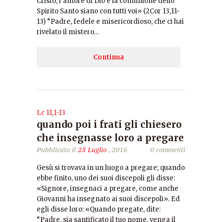
Cristo, l’amore di Dio e la comunione dello
Spirito Santo siano con tutti voi» (2Cor 13,11-
13) “Padre, fedele e misericordioso, che ci hai
rivelato il mistero…
Continua
Lc 11,1-13
quando poi i frati gli chiesero
che insegnasse loro a pregare
Pubblicato il
23 Luglio
, 2016
0 commenti
Gesù si trovava in un luogo a pregare; quando
ebbe finito, uno dei suoi discepoli gli disse:
«Signore, insegnaci a pregare, come anche
Giovanni ha insegnato ai suoi discepoli». Ed
egli disse loro: «Quando pregate, dite:
“Padre, sia santificato il tuo nome, venga il