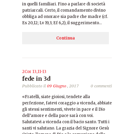
in quelli familiari. Fino a parlare di società
patriarcali. Certo, il comandamento divino
obbliga ad onorare sia padre che madre (cf.
Es 20,12; Lv 19,3; Ef 6,2), il suggerimento…
Continua
2Cor 13,11-13
fede in 3d
Pubblicato il
09 Giugno
, 2017
0 commenti
«Fratelli, siate gioiosi, tendete alla
perfezione, fatevi coraggio a vicenda, abbiate
gli stessi sentimenti, vivete in pace e il Dio
dell’amore e della pace sarà con voi.
Salutatevi a vicenda con il bacio santo. Tutti i
santi vi salutano. La grazia del Signore Gesù