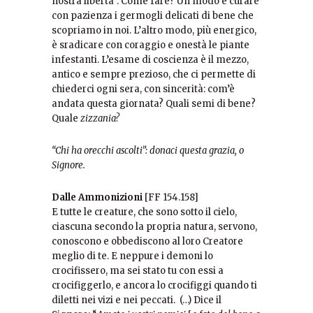
nostra libertà”. Come fare? Un modo è curare
con pazienza i germogli delicati di bene che
scopriamo in noi. L’altro modo, più energico,
è sradicare con coraggio e onestà le piante
infestanti. L’esame di coscienza è il mezzo,
antico e sempre prezioso, che ci permette di
chiederci ogni sera, con sincerità: com’è
andata questa giornata? Quali semi di bene?
Quale
zizzania?
“Chi ha orecchi ascolti”: donaci questa grazia, o
Signore.
Dalle Ammonizioni
[FF 154.158]
E tutte le creature, che sono sotto il cielo,
ciascuna secondo la propria natura, servono,
conoscono e obbediscono al loro Creatore
meglio di te. E neppure i demoni lo
crocifissero, ma sei stato tu con essi a
crocifiggerlo, e ancora lo crocifiggi quando ti
diletti nei vizi e nei peccati. (…) Dice il