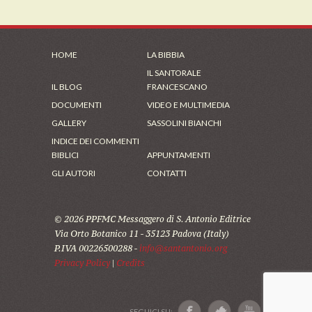
HOME
LA BIBBIA
IL SANTORALE
IL BLOG
FRANCESCANO
DOCUMENTI
VIDEO E MULTIMEDIA
GALLERY
SASSOLINI BIANCHI
INDICE DEI COMMENTI
BIBLICI
APPUNTAMENTI
GLI AUTORI
CONTATTI
© 2026 PPFMC Messaggero di S. Antonio Editrice
Via Orto Botanico 11 - 35123 Padova (Italy)
P.IVA 00226500288 -
info@santantonio.org
Privacy Policy
|
Credits
SEGUICI SU: