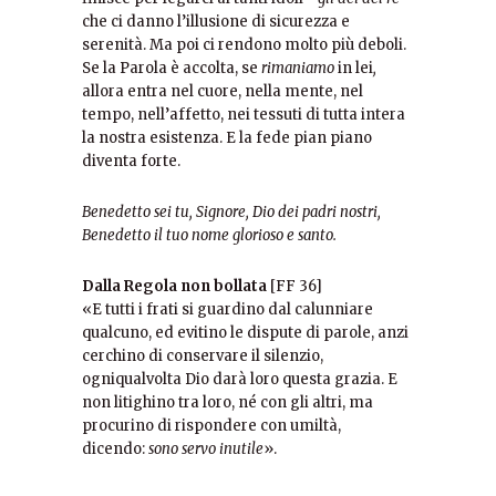
che ci danno l’illusione di sicurezza e
serenità. Ma poi ci rendono molto più deboli.
Se la Parola è accolta, se
rimaniamo
in lei
,
allora entra nel cuore, nella mente, nel
tempo, nell’affetto, nei tessuti di tutta intera
la nostra esistenza. E la fede pian piano
diventa forte.
Benedetto sei tu, Signore, Dio dei padri nostri,
Benedetto il tuo nome glorioso e santo.
Dalla Regola non bollata
[FF 36]
«E tutti i frati si guardino dal calunniare
qualcuno, ed evitino le dispute di parole, anzi
cerchino di conservare il silenzio,
ogniqualvolta Dio darà loro questa grazia. E
non litighino tra loro, né con gli altri, ma
procurino di rispondere con umiltà,
dicendo:
sono servo inutile
».