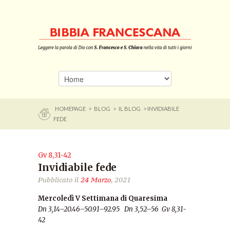
HOMEPAGE
>
BLOG
>
IL BLOG
> INVIDIABILE
FEDE
Gv 8,31-42
Invidiabile fede
Pubblicato il
24 Marzo
, 2021
Mercoledì V Settimana di Quaresima
Dn 3,14–20.46–50.91–92.95 Dn 3,52–56 Gv 8,31-
42