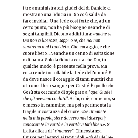
I tre amministratori giudei del di Daniele ci
mostrano una fiducia in Dio così salda da
fare invidia… Una fede così forte che, ad un
certo punto, non ha più bisogno neanche di
segni tangibili. Dicono addirittura:
«anche se
Dio non ci liberasse, sappi, o re, che noi non
serviremo mai i tuoi dèi»
. Che coraggio, e che
cuore libero… Neanche un cenno di esitazione
o di paura. Solo la fiducia certa che Dio, in
qualche modo, è presente nella prova. Ma
cosa rende incrollabile la fede dell’uomo? E
da dove nasce il coraggio di tanti martiri che
offrono il loro sangue per Cristo? È quello che
Gesù sta cercando di spiegare a “
quei Giudei
che gli avevano creduto”
. A chi, cioè, come noi, si
è messo in cammino, ma poi sperimenta la
fragile incostanza del cuore.
«Se rimanete
nella mia parola, siete davvero miei discepoli;
conoscerete la verità e la verità vi farà liberi»
. Si
tratta allora di “
rimanere”
. L’incostanza
finisce per legarci ai tanti idoli –
gli dèi del re-