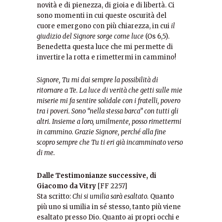
novità e di pienezza, di gioia e di libertà. Ci
sono momenti in cui queste oscurità del
cuore emergono con più chiarezza, in cui
il
giudizio del Signore sorge come luce
(Os 6,5).
Benedetta questa luce che mi permette di
invertire la rotta e rimettermi in cammino!
Signore, Tu mi dai sempre la possibilità di
ritornare a Te. La luce di verità che getti sulle mie
miserie mi fa sentire solidale con i fratelli, povero
tra i poveri. Sono “nella stessa barca” con tutti gli
altri. Insieme a loro, umilmente, posso rimettermi
in cammino. Grazie Signore, perché alla fine
scopro sempre che Tu ti eri già incamminato verso
di me.
Dalle Testimonianze successive, di
Giacomo da Vitry
[FF 2257]
Sta scritto:
Chi si umilia sarà esaltato.
Quanto
più uno si umilia in sé stesso, tanto più viene
esaltato presso Dio. Quanto ai propri occhi e