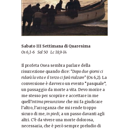
Sabato III Settimana di Quaresima
Os 6,1-6 Sal 50 Lc 18,9-14
Il profeta Osea sembra parlare della
risurrezione quando dice:
“Dopo due giorni ci
ridarà la vita e il terzo ci farà rialzare”
(Os 6,2)
.
La
conversione è davvero un evento “pasquale”,
un passaggio da morte a vita. Devo morire a
me stesso per scoprire e accettare in me
quell’
intima presunzione
che mi fa giudicare
l’altro, l’arroganza che mi rende troppo
sicuro di me,
in piedi,
a un passo davanti agli
altri. C’è da vivere una morte dolorosa,
necessaria, che è però sempre preludio di