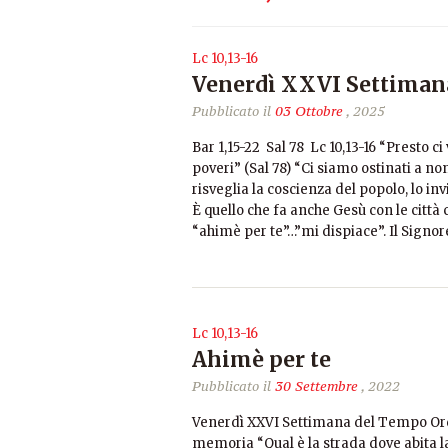
Lc 10,13-16
Venerdì XXVI Settiman
Pubblicato il
03 Ottobre
, 2025
Bar 1,15-22 Sal 78 Lc 10,13-16 “Presto c
poveri” (Sal 78) “Ci siamo ostinati a no
risveglia la coscienza del popolo, lo in
È quello che fa anche Gesù con le città c
“ahimè per te”…”mi dispiace”. Il Signo
Lc 10,13-16
Ahimè per te
Pubblicato il
30 Settembre
, 2022
Venerdì XXVI Settimana del Tempo Ordin
memoria “Qual è la strada dove abita l