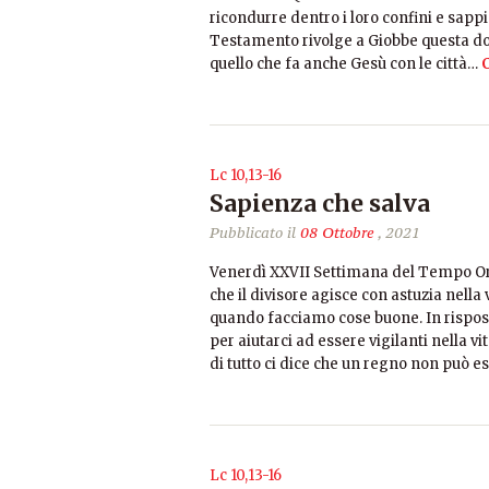
ricondurre dentro i loro confini e sappia
Testamento rivolge a Giobbe questa do
quello che fa anche Gesù con le città…
C
Lc 10,13-16
Sapienza che salva
Pubblicato il
08 Ottobre
, 2021
Venerdì XXVII Settimana del Tempo Ord
che il divisore agisce con astuzia nella 
quando facciamo cose buone. In rispost
per aiutarci ad essere vigilanti nella vi
di tutto ci dice che un regno non può es
Lc 10,13-16