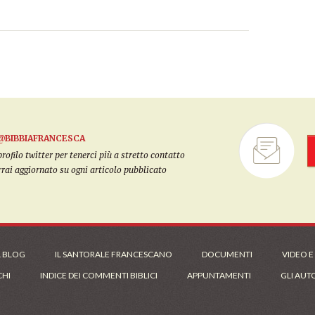
@BIBBIAFRANCESCA
filo twitter per tenerci più a stretto contatto
arrai aggiornato su ogni articolo pubblicato
L BLOG
IL SANTORALE FRANCESCANO
DOCUMENTI
VIDEO E
CHI
INDICE DEI COMMENTI BIBLICI
APPUNTAMENTI
GLI AUT