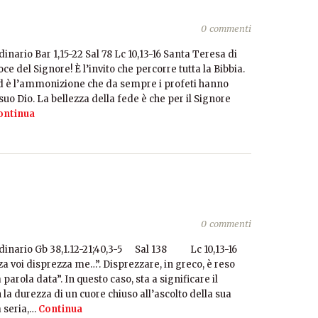
0 commenti
ario Bar 1,15-22 Sal 78 Lc 10,13-16 Santa Teresa di
 del Signore! È l’invito che percorre tutta la Bibbia.
ed è l’ammonizione che da sempre i profeti hanno
 suo Dio. La bellezza della fede è che per il Signore
ontinua
0 commenti
inario Gb 38,1.12-21;40,3-5 Sal 138 Lc 10,13-16
za voi disprezza me…”. Disprezzare, in greco, è reso
parola data”. In questo caso, sta a significare il
n la durezza di un cuore chiuso all’ascolto della sua
a seria,…
Continua