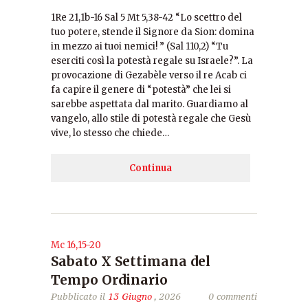
1Re 21,1b-16 Sal 5 Mt 5,38-42 “Lo scettro del
tuo potere, stende il Signore da Sion: domina
in mezzo ai tuoi nemici! ” (Sal 110,2) “Tu
eserciti così la potestà regale su Israele?”. La
provocazione di Gezabèle verso il re Acab ci
fa capire il genere di “potestà” che lei si
sarebbe aspettata dal marito. Guardiamo al
vangelo, allo stile di potestà regale che Gesù
vive, lo stesso che chiede…
Continua
Mc 16,15-20
Sabato X Settimana del
Tempo Ordinario
Pubblicato il
13 Giugno
, 2026
0 commenti