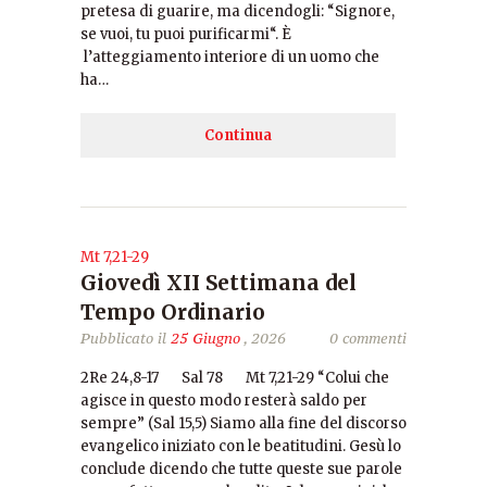
pretesa di guarire, ma dicendogli: “Signore,
se vuoi, tu puoi purificarmi“. È
l’atteggiamento interiore di un uomo che
ha…
Continua
Mt 7,21-29
Giovedì XII Settimana del
Tempo Ordinario
Pubblicato il
25 Giugno
, 2026
0 commenti
2Re 24,8-17 Sal 78 Mt 7,21-29 “Colui che
agisce in questo modo resterà saldo per
sempre” (Sal 15,5) Siamo alla fine del discorso
evangelico iniziato con le beatitudini. Gesù lo
conclude dicendo che tutte queste sue parole