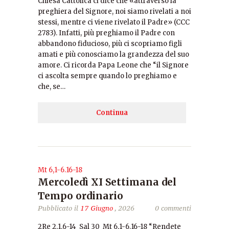
Chiesa Cattolica ci dice che «attraverso la
preghiera del Signore, noi siamo rivelati a noi
stessi, mentre ci viene rivelato il Padre» (CCC
2783). Infatti, più preghiamo il Padre con
abbandono fiducioso, più ci scopriamo figli
amati e più conosciamo la grandezza del suo
amore. Ci ricorda Papa Leone che “il Signore
ci ascolta sempre quando lo preghiamo e
che, se…
Continua
Mt 6,1-6.16-18
Mercoledì XI Settimana del
Tempo ordinario
Pubblicato il
17 Giugno
, 2026
0 commenti
2Re 2,1.6-14 Sal 30 Mt 6,1-6.16-18 “Rendete