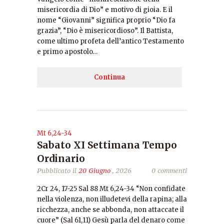
misericordia di Dio” e motivo di gioia. E il
nome “Giovanni” significa proprio “Dio fa
grazia”, “Dio è misericordioso”. Il Battista,
come ultimo profeta dell’antico Testamento
e primo apostolo…
Continua
Mt 6,24-34
Sabato XI Settimana Tempo
Ordinario
Pubblicato il
20 Giugno
, 2026
0 commenti
2Cr 24, 17-25 Sal 88 Mt 6,24-34 “Non confidate
nella violenza, non illudetevi della rapina; alla
ricchezza, anche se abbonda, non attaccate il
cuore” (Sal 61,11) Gesù parla del denaro come