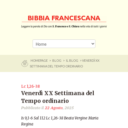
HOMEPAGE
>
BLOG
>
IL BLOG
> VENERDÌ XX
SETTIMANA DEL TEMPO ORDINARIO
Lc 1,26-38
Venerdì XX Settimana del
Tempo ordinario
Pubblicato il
22 Agosto
, 2025
Is 9,1-6 Sal 112 Lc 1,26-38
Beata Vergine Maria
Regina