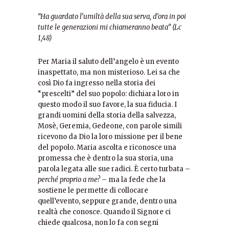
“Ha guardato l’umiltà della sua serva, d’ora in poi
tutte le generazioni mi chiameranno beata” (Lc
1,48)
Per Maria il saluto dell’angelo è un evento
inaspettato, ma non misterioso. Lei sa che
così Dio fa ingresso nella storia dei
“prescelti” del suo popolo: dichiara loro in
questo modo il suo favore, la sua fiducia. I
grandi uomini della storia della salvezza,
Mosè, Geremia, Gedeone, con parole simili
ricevono da Dio la loro missione per il bene
del popolo. Maria ascolta e riconosce una
promessa che è dentro la sua storia, una
parola legata alle sue radici. È certo turbata –
perché proprio a me?
– ma la fede che la
sostiene le permette di collocare
quell’evento, seppure grande, dentro una
realtà che conosce. Quando il Signore ci
chiede qualcosa, non lo fa con segni