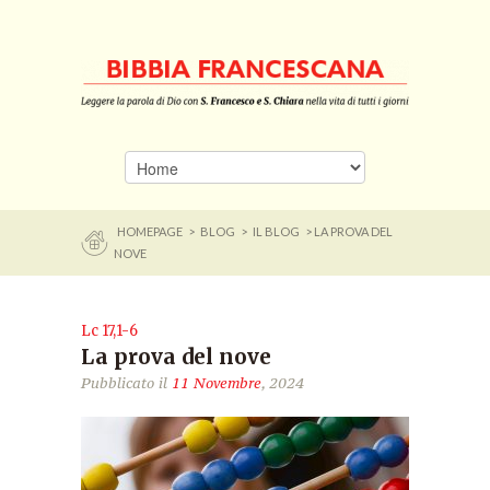
HOMEPAGE
>
BLOG
>
IL BLOG
> LA PROVA DEL
NOVE
Lc 17,1-6
La prova del nove
Pubblicato il
11 Novembre
, 2024