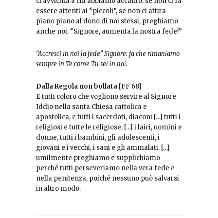
ci avvicina a chi abbiamo accanto, se non ci fa
essere attenti ai “piccoli”, se non ci attira
piano piano al dono di noi stessi, preghiamo
anche noi: “Signore, aumenta la nostra fede!”
“Accresci in noi la fede” Signore: fa che rimaniamo
sempre in Te come Tu sei in noi.
Dalla Regola non bollata
[FF 68]
E tutti coloro che vogliono servire al Signore
Iddio nella santa Chiesa cattolica e
apostolica, e tutti i sacerdoti, diaconi […] tutti i
religiosi e tutte le religiose, […] i laici, uomini e
donne, tutti i bambini, gli adolescenti, i
giovani e i vecchi, i sani e gli ammalati, […]
umilmente preghiamo e supplichiamo
perché tutti perseveriamo nella vera fede e
nella penitenza, poiché nessuno può salvarsi
in altro modo.