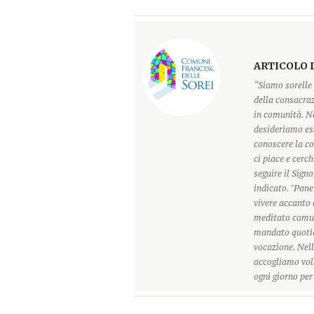
ARTICOLO 
“Siamo sorelle 
della consacraz
in comunità. Ne
desideriamo ess
conoscere la c
ci piace e cerc
seguire il Sign
indicato. "Pane
vivere accanto 
meditato comun
mandato quotidi
vocazione. Nell
accogliamo vole
ogni giorno pe