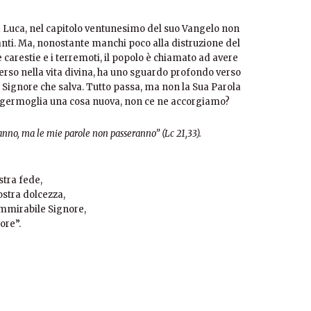
a Luca, nel capitolo ventunesimo del suo Vangelo non
anti. Ma, nonostante manchi poco alla distruzione del
arestie e i terremoti, il popolo è chiamato ad avere
rso nella vita divina, ha uno sguardo profondo verso
l Signore che salva. Tutto passa, ma non la Sua Parola
ora germoglia una cosa nuova, non ce ne accorgiamo?
seranno, ma le mie parole non passeranno” (Lc 21,33).
stra fede,
nostra dolcezza,
ammirabile Signore,
ore”.