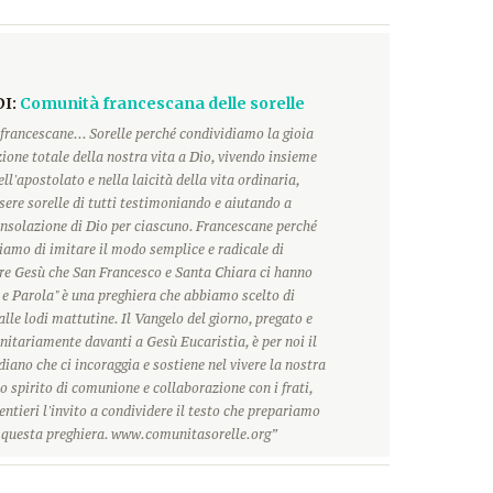
DI:
Comunità francescana delle sorelle
francescane... Sorelle perché condividiamo la gioia
ione totale della nostra vita a Dio, vivendo insieme
ll'apostolato e nella laicità della vita ordinaria,
ere sorelle di tutti testimoniando e aiutando a
onsolazione di Dio per ciascuno. Francescane perché
hiamo di imitare il modo semplice e radicale di
ore Gesù che San Francesco e Santa Chiara ci hanno
 e Parola" è una preghiera che abbiamo scelto di
alle lodi mattutine. Il Vangelo del giorno, pregato e
itariamente davanti a Gesù Eucaristia, è per noi il
ano che ci incoraggia e sostiene nel vivere la nostra
o spirito di comunione e collaborazione con i frati,
ntieri l'invito a condividere il testo che prepariamo
r questa preghiera. www.comunitasorelle.org”