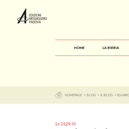
HOME
LA BIBBIA
HOMEPAGE
>
BLOG
>
IL BLOG
> SGUAR
Lc 21,29-33