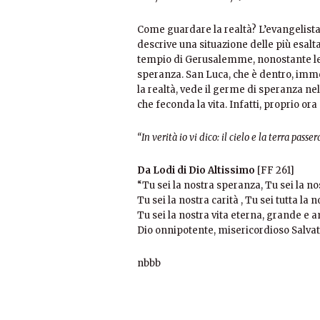
Come guardare la realtà? L’evangelist
descrive una situazione delle più esalt
tempio di Gerusalemme, nonostante le c
speranza. San Luca, che è dentro, imme
la realtà, vede il germe di speranza ne
che feconda la vita. Infatti, proprio 
“In verità io vi dico: il cielo e la terra pas
Da Lodi di Dio Altissimo
[FF 261]
“Tu sei la nostra speranza, Tu sei la no
Tu sei la nostra carità , Tu sei tutta la 
Tu sei la nostra vita eterna, grande e 
Dio onnipotente, misericordioso Salvat
nbbb