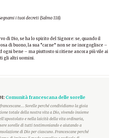
nsegnami i tuoi decreti (Salmo 118).
o di Dio, se ha lo spirito del Signore: se, quando il
cosa di buono, la sua “carne” non se ne inorgoglisce –
 ogni bene – ma piuttosto si ritiene ancora più vile ai
i gli altri uomini.
DI:
Comunità francescana delle sorelle
francescane... Sorelle perché condividiamo la gioia
ione totale della nostra vita a Dio, vivendo insieme
ll'apostolato e nella laicità della vita ordinaria,
ere sorelle di tutti testimoniando e aiutando a
onsolazione di Dio per ciascuno. Francescane perché