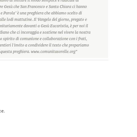
hiamo di imitare il modo semplice e radicale di
ore Gesù che San Francesco e Santa Chiara ci hanno
 e Parola" è una preghiera che abbiamo scelto di
alle lodi mattutine. Il Vangelo del giorno, pregato e
itariamente davanti a Gesù Eucaristia, è per noi il
ano che ci incoraggia e sostiene nel vivere la nostra
o spirito di comunione e collaborazione con i frati,
ntieri l'invito a condividere il testo che prepariamo
r questa preghiera. www.comunitasorelle.org”
e.