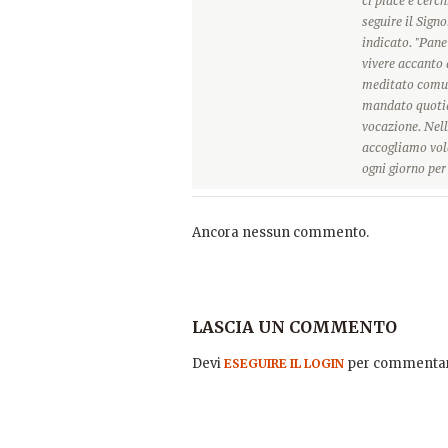
ci piace e cerc
seguire il Sign
indicato. "Pane
vivere accanto 
meditato comun
mandato quotidi
vocazione. Nell
accogliamo vole
ogni giorno pe
Ancora nessun commento.
LASCIA UN COMMENTO
Devi
per commentar
ESEGUIRE IL LOGIN