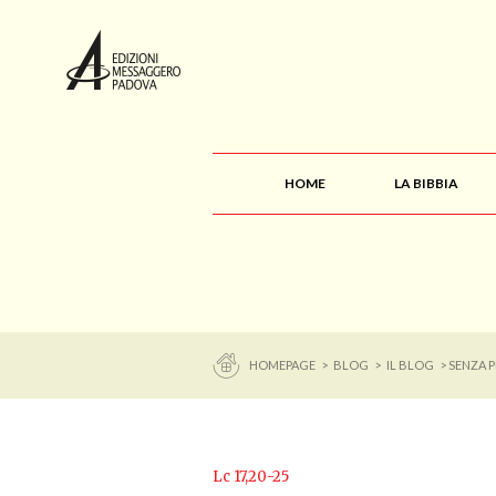
HOME
LA BIBBIA
HOMEPAGE
>
BLOG
>
IL BLOG
> SENZA 
Lc 17,20-25