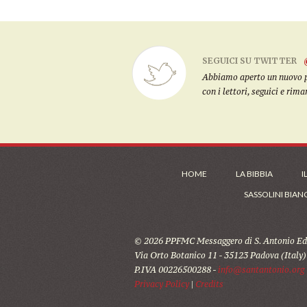
SEGUICI SU TWITTER
Abbiamo aperto un nuovo pro
con i lettori, seguici e rim
HOME
LA BIBBIA
I
SASSOLINI BIAN
© 2026 PPFMC Messaggero di S. Antonio Edi
Via Orto Botanico 11 - 35123 Padova (Italy)
P.IVA 00226500288 -
info@santantonio.org
Privacy Policy
|
Credits