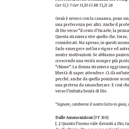
Ger 31,1-7 Ger 31,10-13 Mt 15,21-28
Gesù è severo con la cananea, pone un
una preferenza per altri. Anche il pro
di Dio verso “il resto d’Israele, la pri
Questa straniera vive quello che, fors
considerati. Ma spesso, in questi mome
farle emergere nel loro vigore ed auten
nostre motivazioni. Se abbiamo pazien
crescendo una verità sempre più profo
“chiuse”. La donna straniera oggi inse
libertà di saper attendere. Ci dà un’inte
perché, anche da quella posizione scomo
una pretesa da smascherare. E così che 
verso l’infinita bontà di Dio.
“Signore, cambierai il nostro lutto in gioia, c
Dalle Ammonizioni
[FF 169]
[…] Quanto l’uomo vale davanti a Dio, ta