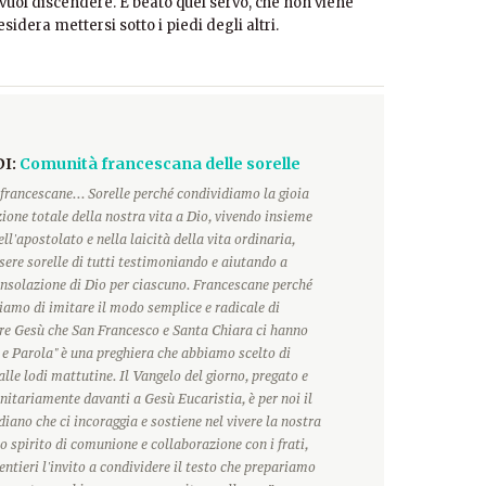
n vuol discendere. E beato quel servo, che non viene
sidera mettersi sotto i piedi degli altri.
DI:
Comunità francescana delle sorelle
francescane... Sorelle perché condividiamo la gioia
ione totale della nostra vita a Dio, vivendo insieme
ll'apostolato e nella laicità della vita ordinaria,
ere sorelle di tutti testimoniando e aiutando a
onsolazione di Dio per ciascuno. Francescane perché
hiamo di imitare il modo semplice e radicale di
ore Gesù che San Francesco e Santa Chiara ci hanno
 e Parola" è una preghiera che abbiamo scelto di
alle lodi mattutine. Il Vangelo del giorno, pregato e
itariamente davanti a Gesù Eucaristia, è per noi il
ano che ci incoraggia e sostiene nel vivere la nostra
o spirito di comunione e collaborazione con i frati,
ntieri l'invito a condividere il testo che prepariamo