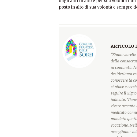
dagli altri in alto e per sua volontà no
posto in alto di sua volontà e sempre de
ARTICOLO 
“Siamo sorelle 
della consacraz
in comunità. Ne
desideriamo ess
conoscere la c
ci piace e cerc
seguire il Sign
indicato. "Pane
vivere accanto 
meditato comun
mandato quotidi
vocazione. Nell
accogliamo vole