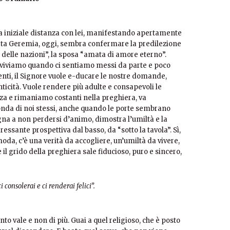
a iniziale distanza con lei, manifestando apertamente
feta Geremia, oggi, sembra confermare la predilezione
ma delle nazioni”, la sposa “amata di amore eterno”.
e, viviamo quando ci sentiamo messi da parte e poco
nti, il Signore vuole e-ducare le nostre domande,
ticità. Vuole rendere più adulte e consapevoli le
za e rimaniamo costanti nella preghiera, va
nda di noi stessi, anche quando le porte sembrano
gna a non perdersi d’animo, dimostra l’umiltà e la
ressante prospettiva dal basso, da “sotto la tavola”. Sì,
da, c’è una verità da accogliere, un’umiltà da vivere,
il grido della preghiera sale fiducioso, puro e sincero,
i consolerai e ci renderai felici”.
nto vale e non di più. Guai a quel religioso, che è posto