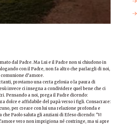
mato dal Padre. Ma Lui e il Padre non si chiudono in
ialogando con il Padre, non fa altro che parlargli di noi,
ta comunione d’amore.
rtanti, proviamo una certa gelosia o la paura di
Gesù invece ci insegna a condividere quel bene che ci
tri. Pensando a noi, prega il Padre dicendo:
cura dolce e affidabile del papà verso i figli. Consacrare:
alcuno, per creare con lui una relazione profonda e
onta che Paolo saluta gli anziani di Efeso dicendo:
“
Vi
 L’amore vero non imprigiona né costringe, ma si apre