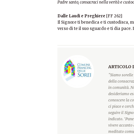
Padre santo, consacraci nella verità e custo
Dalle Laudi e Preghiere
[FF 262]
Il Signore ti benedica e ti custodisca, m
verso di te il suo sguardo e ti dia pace.
ARTICOLO 
“Siamo sorelle 
della consacraz
in comunità. Ne
desideriamo ess
conoscere la c
ci piace e cerc
seguire il Sign
indicato. "Pane
vivere accanto 
meditato comun