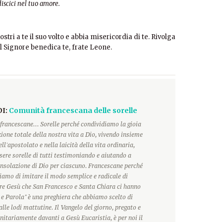
discici nel tuo amore.
ostri a te il suo volto e abbia misericordia di te. Rivolga
 Il Signore benedica te, frate Leone.
DI:
Comunità francescana delle sorelle
francescane... Sorelle perché condividiamo la gioia
ione totale della nostra vita a Dio, vivendo insieme
ll'apostolato e nella laicità della vita ordinaria,
ere sorelle di tutti testimoniando e aiutando a
onsolazione di Dio per ciascuno. Francescane perché
hiamo di imitare il modo semplice e radicale di
ore Gesù che San Francesco e Santa Chiara ci hanno
 e Parola" è una preghiera che abbiamo scelto di
alle lodi mattutine. Il Vangelo del giorno, pregato e
itariamente davanti a Gesù Eucaristia, è per noi il