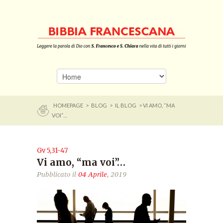
HOMEPAGE
>
BLOG
>
IL BLOG
> VI AMO, “MA
VOI”…
Gv 5,31-47
Vi amo, “ma voi”…
Pubblicato il
04 Aprile
, 2019