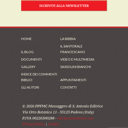
ISCRIVITI ALLA NEWSLETTER
HOME
LA BIBBIA
IL SANTORALE
IL BLOG
FRANCESCANO
DOCUMENTI
VIDEO E MULTIMEDIA
GALLERY
SASSOLINI BIANCHI
INDICE DEI COMMENTI
BIBLICI
APPUNTAMENTI
GLI AUTORI
CONTATTI
© 2026 PPFMC Messaggero di S. Antonio Editrice
Via Orto Botanico 11 - 35123 Padova (Italy)
P.IVA 00226500288 -
info@santantonio.org
Privacy Policy
|
Credits