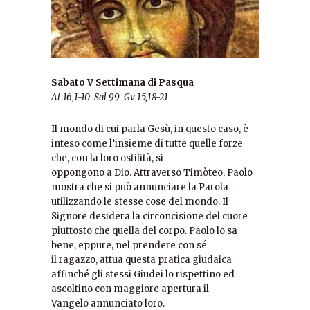
Sabato V Settimana di Pasqua
At 16,1-10 Sal 99 Gv 15,18-21
Il mondo di cui parla Gesù, in questo caso, è
inteso come l’insieme di tutte quelle forze
che, con la loro ostilità, si
oppongono a Dio. Attraverso Timòteo, Paolo
mostra che si può annunciare la Parola
utilizzando le stesse cose del mondo. Il
Signore desidera la circoncisione del cuore
piuttosto che quella del corpo. Paolo lo sa
bene, eppure, nel prendere con sé
il ragazzo, attua questa pratica giudaica
affinché gli stessi Giudei lo rispettino ed
ascoltino con maggiore apertura il
Vangelo annunciato loro.