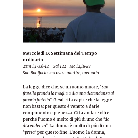
Mercoledì IX Settimana del Tempo
ordinario
2Tm 1,1-3.6-12 Sal 122 Mc 12,18-27
San Bonifacio vescovo e martire, memoria
La legge dice che, se un uomo muore, “
suo
fratello prenda la moglie e dia una discendenza al
proprio fratello”
. Gesù ci fa capire che la legge
non basta: per questo è venuto a darle
compimento e pienezza. Ci fa andare oltre,
perché l’uomo è molto di più di uno che
“da
discendenza”
. La donna è molto di più di una
“
presa”
per questo fine. L’uomo, la donna,