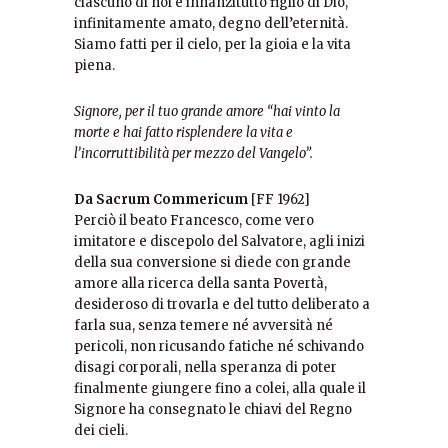
ciascuno di noi è innanzitutto figlio di Dio,
infinitamente amato, degno dell’eternità.
Siamo fatti per il cielo, per la gioia e la vita
piena.
Signore, per il tuo grande amore “hai vinto la
morte e hai fatto risplendere la vita e
l’incorruttibilità per mezzo del Vangelo”.
Da Sacrum Commericum
[FF 1962]
Perciò il beato Francesco, come vero
imitatore e discepolo del Salvatore, agli inizi
della sua conversione si diede con grande
amore alla ricerca della santa Povertà,
desideroso di trovarla e del tutto deliberato a
farla sua, senza temere né avversità né
pericoli, non ricusando fatiche né schivando
disagi corporali, nella speranza di poter
finalmente giungere fino a colei, alla quale il
Signore ha consegnato le chiavi del Regno
dei cieli.