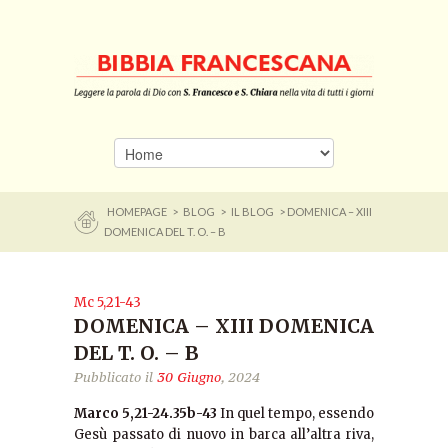
HOMEPAGE
>
BLOG
>
IL BLOG
> DOMENICA – XIII
DOMENICA DEL T. O. – B
Mc 5,21-43
DOMENICA – XIII DOMENICA
DEL T. O. – B
Pubblicato il
30 Giugno
, 2024
Marco 5,21-24.35b-43
In quel tempo, essendo
Gesù passato di nuovo in barca all’altra riva,