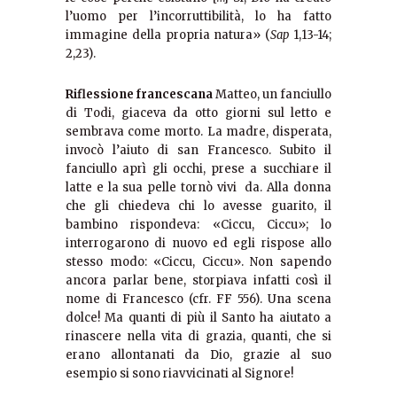
l’uomo per l’incorruttibilità, lo ha fatto
immagine della propria natura» (
Sap
1,13-14;
2,23).
Riflessione francescana
Matteo, un fanciullo
di Todi, giaceva da otto giorni sul letto e
sembrava come morto. La madre, disperata,
invocò l’aiuto di san Francesco. Subito il
fanciullo aprì gli occhi, prese a succhiare il
latte e la sua pelle tornò vivi da. Alla donna
che gli chiedeva chi lo avesse guarito, il
bambino rispondeva: «Ciccu, Ciccu»; lo
interrogarono di nuovo ed egli rispose allo
stesso modo: «Ciccu, Ciccu». Non sapendo
ancora parlar bene, storpiava infatti così il
nome di Francesco (cfr. FF 556). Una scena
dolce! Ma quanti di più il Santo ha aiutato a
rinascere nella vita di grazia, quanti, che si
erano allontanati da Dio, grazie al suo
esempio si sono riavvicinati al Signore!