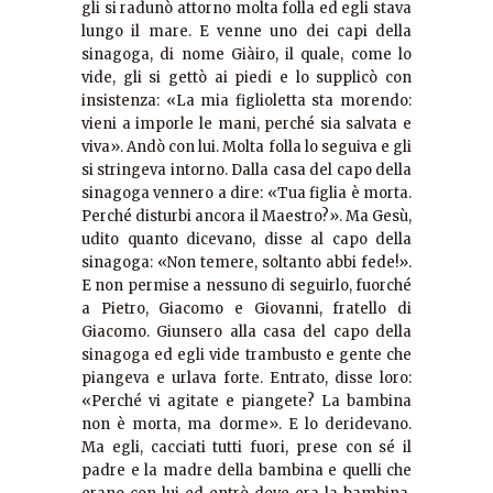
gli si radunò attorno molta folla ed egli stava
lungo il mare. E venne uno dei capi della
sinagoga, di nome Giàiro, il quale, come lo
vide, gli si gettò ai piedi e lo supplicò con
insistenza: «La mia figlioletta sta morendo:
vieni a imporle le mani, perché sia salvata e
viva». Andò con lui. Molta folla lo seguiva e gli
si stringeva intorno. Dalla casa del capo della
sinagoga vennero a dire: «Tua figlia è morta.
Perché disturbi ancora il Maestro?». Ma Gesù,
udito quanto dicevano, disse al capo della
sinagoga: «Non temere, soltanto abbi fede!».
E non permise a nessuno di seguirlo, fuorché
a Pietro, Giacomo e Giovanni, fratello di
Giacomo. Giunsero alla casa del capo della
sinagoga ed egli vide trambusto e gente che
piangeva e urlava forte. Entrato, disse loro:
«Perché vi agitate e piangete? La bambina
non è morta, ma dorme». E lo deridevano.
Ma egli, cacciati tutti fuori, prese con sé il
padre e la madre della bambina e quelli che