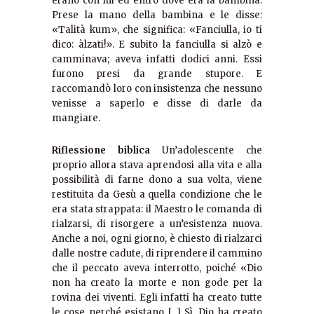
erano con lui ed entrò dove era la bambina.
Prese la mano della bambina e le disse:
«Talità kum», che significa: «Fanciulla, io ti
dico: àlzati!». E subito la fanciulla si alzò e
camminava; aveva infatti dodici anni. Essi
furono presi da grande stupore. E
raccomandò loro con insistenza che nessuno
venisse a saperlo e disse di darle da
mangiare.
Riflessione biblica
Un’adolescente che
proprio allora stava aprendosi alla vita e alla
possibilità di farne dono a sua volta, viene
restituita da Gesù a quella condizione che le
era stata strappata: il Maestro le comanda di
rialzarsi, di risorgere a un’esistenza nuova.
Anche a noi, ogni giorno, è chiesto di rialzarci
dalle nostre cadute, di riprendere il cammino
che il peccato aveva interrotto, poiché «Dio
non ha creato la morte e non gode per la
rovina dei viventi. Egli infatti ha creato tutte
le cose perché esistano […] Sì, Dio ha creato