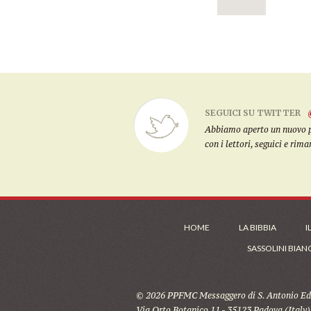
SEGUICI SU TWITTER
Abbiamo aperto un nuovo pro
con i lettori, seguici e rim
HOME
LA BIBBIA
I
SASSOLINI BIAN
© 2026 PPFMC Messaggero di S. Antonio Edi
Via Orto Botanico 11 - 35123 Padova (Italy)