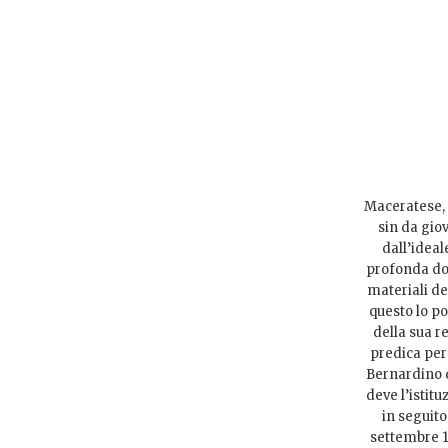
Maceratese, 
sin da giov
dall’ideal
profonda dott
materiali de
questo lo po
della sua r
predica per 
Bernardino d
deve l’istit
in seguito
settembre 15