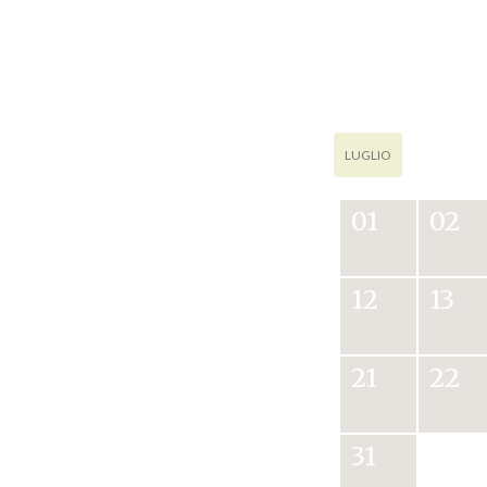
LUGLIO
01
02
12
13
21
22
31