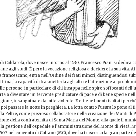
di Caldarola, dove nasce intorno al 1430, Francesco Piani si dedica 
ane agli studi. È però la vocazione religiosa a decidere la sua vita. A
e francescano, entra nell’Ordine dei frati minori, distinguendosi subi
rina, la capacità di trasmetterla agli altri e l’attenzione ai problemi 
lle persone, in particolare di chi incappa nelle spire soffocanti dell’
rta a diventare un fervente predicatore di pace e di bene specie nel
egione, insanguinate da lotte violente. E ottiene buoni risultati perch
poi passare la notte in preghiera. La lotta contro l’usura lo pone al fi
a Feltre, come prezioso collaboratore nella creazione dei Monti di Pie
uzione della confraternita di Santa Maria del Monte, alla quale il muni
 la gestione dell’ospedale e l’amministrazione del Monte di Pietà. Mu
07, nel convento di Colfano (MC), dove ha trascorso la gran parte del