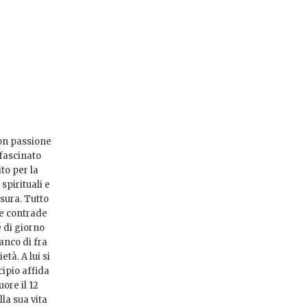
con passione
ffascinato
to per la
spirituali e
usura. Tutto
le contrade
é di giorno
anco di fra
tà. A lui si
cipio affida
ore il 12
la sua vita