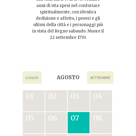
anni di vita spesi nel confortare
spiritualmente, con identica
dedizione e affetto, i poveri e gli
ultimi della città e i personaggi più
in vista del Regno sabaudo. Muore il
22 settembre 1770.
AGOSTO
LUGLIO
SETTEMBRE
01
02
03
04
05
06
07
08