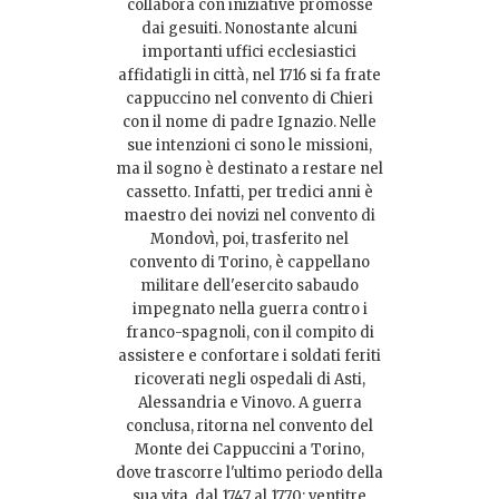
collabora con iniziative promosse
dai gesuiti. Nonostante alcuni
importanti uffici ecclesiastici
affidatigli in città, nel 1716 si fa frate
cappuccino nel convento di Chieri
con il nome di padre Ignazio. Nelle
sue intenzioni ci sono le missioni,
ma il sogno è destinato a restare nel
cassetto. Infatti, per tredici anni è
maestro dei novizi nel convento di
Mondovì, poi, trasferito nel
convento di Torino, è cappellano
militare dell'esercito sabaudo
impegnato nella guerra contro i
franco-spagnoli, con il compito di
assistere e confortare i soldati feriti
ricoverati negli ospedali di Asti,
Alessandria e Vinovo. A guerra
conclusa, ritorna nel convento del
Monte dei Cappuccini a Torino,
dove trascorre l'ultimo periodo della
sua vita, dal 1747 al 1770: ventitre