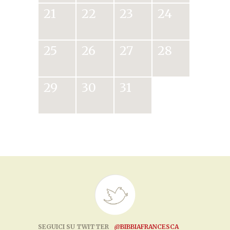
21
22
23
24
25
26
27
28
29
30
31
SEGUICI SU TWITTER
@BIBBIAFRANCESCA