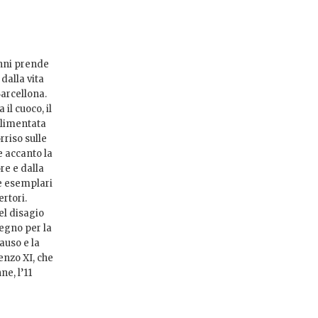
anni prende
dalla vita
Barcellona.
il cuoco, il
alimentata
rriso sulle
e accanto la
re e dalla
le esemplari
rtori.
el disagio
pegno per la
lauso e la
enzo XI, che
e, l’11