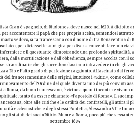
tista Gran è spagnolo, di Riudomes, dove nasce nel 1620. A diciotto 
 per accontentare il papà che per propria scelta, sentendosi attratto 
Rimasto vedovo, si fa francescano con il nome di fra Bonaventura di 
so laico, per diciassette anni gira per diversi conventi facendo via via 
l’infermiere e il questuante, dimostrando una profonda spiritualità, 
iera, dalla mortificazione e dall’obbedienza, sempre accolta con il so
se straordinarie che gli succedono lasciano intravedere in chi gli viv
za a Dio e l’alto grado di perfezione raggiunto. Affascinato dal fervo
à del francescanesimo delle origini, istituisce i «Ritiri», come cellu
 rinnovamento dell’Ordine del quale diventa uno dei più convinti asse
si a Roma, da buon francescano, è vicino a quanti incontra e vivono n
spirituale, tanto da essere chiamato «l'apostolo di Roma». Il suo im
ncescana, oltre alle critiche e le ostilità dei confratelli, gli attira il p
utorità ecclesiastiche e degli stessi Pontefici, Alessandro VII e Innoc
o gli statuti dei suoi «Ritiri». Muore a Roma, poco più che sessantenn
settembre 1684.