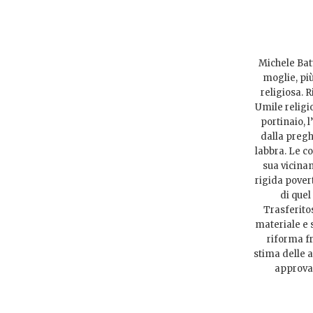
Michele Bat
moglie, più
religiosa. 
Umile religio
portinaio, 
dalla pregh
labbra. Le co
sua vicinan
rigida povert
di quel
Trasferito
materiale e 
riforma fra
stima delle a
approvan