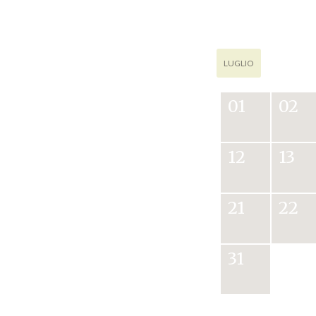
LUGLIO
01
02
12
13
21
22
31