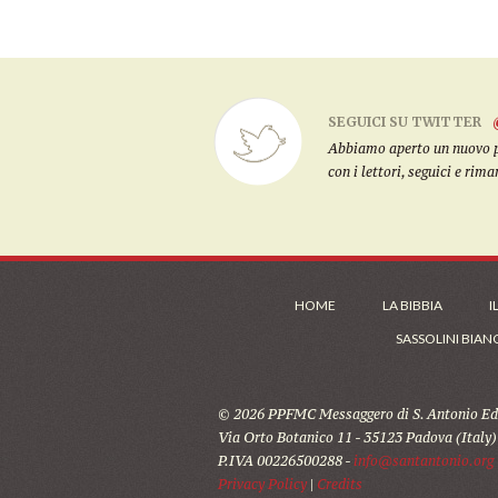
SEGUICI SU TWITTER
Abbiamo aperto un nuovo pro
con i lettori, seguici e rim
HOME
LA BIBBIA
I
SASSOLINI BIAN
© 2026 PPFMC Messaggero di S. Antonio Edi
Via Orto Botanico 11 - 35123 Padova (Italy)
P.IVA 00226500288 -
info@santantonio.org
Privacy Policy
|
Credits