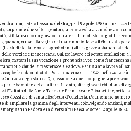
Vendramini, nata a Bassano del Grappa il 9 aprile 1790 in una ricca f
, sorprende due volte i genitori, la prima volta a ventidue anni qua
ontà, si fidanza con un giovane ferrarese di modeste origini; la secon
, quando, ormai alla vigilia del matrimonio, lascia il fidanzato per 
 (ha studiato dalle suore agostiniane) alle ragazze abbandonate dell
delle Terziarie francescane. Qui, tra lavoro e ripetute umiliazioni a l
eriora, matura la sua vocazione e pronuncia i voti come francescana 
fanotrofio chiude, si trasferisce a Padova. Per un anno lavora all'Isti
accoglie bambini rifiutati. Poi si trasferisce, è il 1828, nella zona pi
a «Contrada degli sbirri». Qui, assieme a due compagne, apre «scuola
 per le bambine del quartiere. Intanto, altre giovani chiedono di ag
così l’Istituto delle Suore Terziarie Francescane Elisabettine, sotto l
esco d’Assisi e di santa Elisabetta d’Ungheria. L’aumentato numero 
e di ampliare la gamma degli interventi, coinvolgendo anziani, mal
emarginati in Padova e in diversi altri Paesi. Muore il 2 aprile 1860.