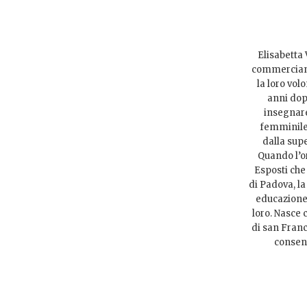
Elisabetta 
commercianti
la loro vol
anni dopo
insegnare
femminile 
dalla sup
Quando l’or
Esposti che 
di Padova, l
educazione»
loro. Nasce 
di san Franc
consent