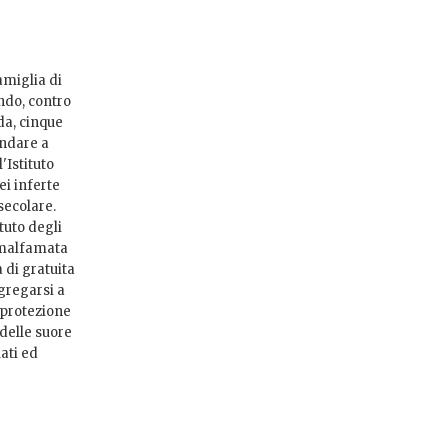
amiglia di
ndo, contro
da, cinque
andare a
'Istituto
ei inferte
secolare.
tuto degli
ù malfamata
 di gratuita
gregarsi a
a protezione
delle suore
ati ed