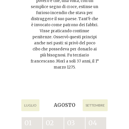
povero e che, una volta, con un
semplice segno di croce, estinse un
furioso incendio che stava per
distruggere il suo paese. Tant’è che
è invocato come patrono dei fabbri.
Visse praticando continue
penitenze. Osservò questi principi
anche nei pasti: si privò del poco
cibo che possedeva per donarlo ai
più bisognosi. Fu terziario
francescano. Morì a soli 37 anni, il 1°
marzo 1275.
AGOSTO
LUGLIO
SETTEMBRE
01
02
03
04