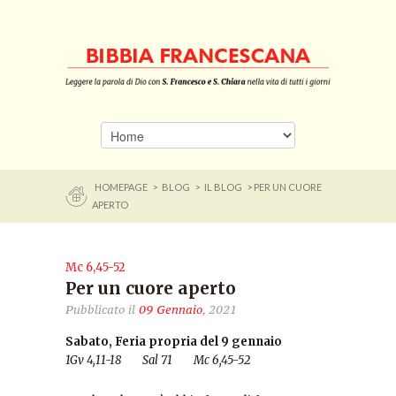
HOMEPAGE
>
BLOG
>
IL BLOG
> PER UN CUORE
APERTO
Mc 6,45-52
Per un cuore aperto
Pubblicato il
09 Gennaio
, 2021
Sabato, Feria propria del 9 gennaio
1Gv 4,11-18 Sal 71 Mc 6,45-52