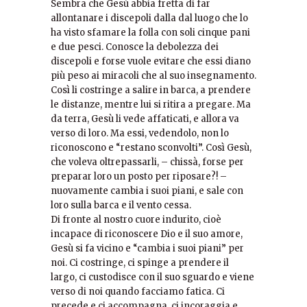
Sembra che Gesù abbia fretta di far
allontanare i discepoli dalla dal luogo che lo
ha visto sfamare la folla con soli cinque pani
e due pesci. Conosce la debolezza dei
discepoli e forse vuole evitare che essi diano
più peso ai miracoli che al suo insegnamento.
Così li costringe a salire in barca, a prendere
le distanze, mentre lui si ritira a pregare. Ma
da terra, Gesù li vede affaticati, e allora va
verso di loro. Ma essi, vedendolo, non lo
riconoscono e “restano sconvolti”. Così Gesù,
che voleva oltrepassarli, – chissà, forse per
preparar loro un posto per riposare?! –
nuovamente cambia i suoi piani, e sale con
loro sulla barca e il vento cessa.
Di fronte al nostro cuore indurito, cioè
incapace di riconoscere Dio e il suo amore,
Gesù si fa vicino e “cambia i suoi piani” per
noi. Ci costringe, ci spinge a prendere il
largo, ci custodisce con il suo sguardo e viene
verso di noi quando facciamo fatica. Ci
precede e ci accompagna, ci incoraggia e