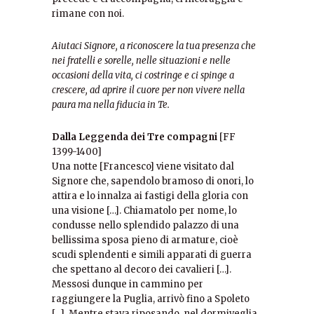
rimane con noi.
Aiutaci Signore, a riconoscere la tua presenza che
nei fratelli e sorelle, nelle situazioni e nelle
occasioni della vita, ci costringe e ci spinge a
crescere, ad aprire il cuore per non vivere nella
paura ma nella fiducia in Te.
Dalla Leggenda dei Tre compagni
[FF
1399-1400]
Una notte [Francesco] viene visitato dal
Signore che, sapendolo bramoso di onori, lo
attira e lo innalza ai fastigi della gloria con
una visione […]. Chiamatolo per nome, lo
condusse nello splendido palazzo di una
bellissima sposa pieno di armature, cioè
scudi splendenti e simili apparati di guerra
che spettano al decoro dei cavalieri […].
Messosi dunque in cammino per
raggiungere la Puglia, arrivò fino a Spoleto
[…]. Mentre stava riposando, nel dormiveglia