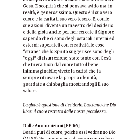
Gesù. E scoprirà che si pensava avido ma, in
realtà, è generosissimo. Questo è il suo vero
cuore e la carità il suo vero tesoro. E, con le
sue azioni, diventa un maestro del desiderio
e della gioia anche per noi: cercate il Signore
sapendo che ci sono degli ostacoli, interni ed
esterni; superateli con creatività, le cose
“strane” che lo Spirito suggerisce sono degli
“oggi” di risurrezione; state tanto con Gesù
che tirerà fuori dal cuore tutto il bene
inimmaginabile; vivete la carità che fa
sempre ritrovare la propria identità;
guardate a chi sbaglia mostrandogli il suo
valore.
La gioia è questione di desiderio. Lasciamo che Dio
liberi il cuore ristretto dalle nostre piccolezze.
Dalle Ammonizioni
[FF 165]
Beati i puri di cuore, poiché essi vedranno Dio
(Mt 5,8). Veramente puri di cuore sono coloro