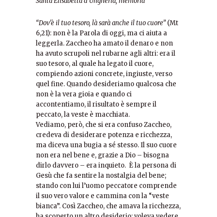
Santa Elisabetta d’Ungheria, memoria
“
Dov’è il tuo tesoro, là sarà anche il tuo cuore”
(Mt
6,21): non è la Parola di oggi, ma ci aiuta a
leggerla. Zaccheo ha amato il denaro e non
ha avuto scrupoli nel rubarne agli altri: era il
suo tesoro, al quale ha legato il cuore,
compiendo azioni concrete, ingiuste, verso
quel fine. Quando desideriamo qualcosa che
non è la vera gioia e quando ci
accontentiamo, il risultato è sempre il
peccato, la veste è macchiata.
Vediamo, però, che si era confuso Zaccheo,
credeva di desiderare potenza e ricchezza,
ma diceva una bugia a sé stesso. Il suo cuore
non era nel bene e, grazie a Dio – bisogna
dirlo davvero – era inquieto. È la persona di
Gesù che fa sentire la nostalgia del bene;
stando con lui l’uomo peccatore comprende
il suo vero valore e cammina con la “veste
bianca”. Così Zaccheo, che amava la ricchezza,
ha scoperto un altro desiderio: voleva vedere