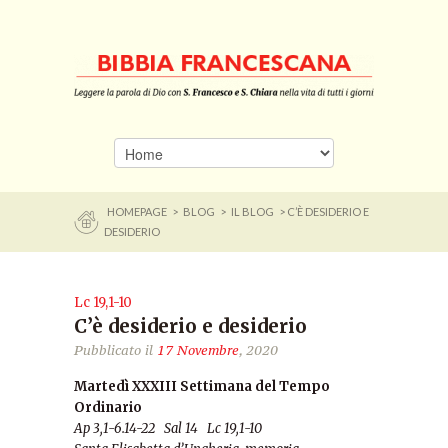
HOMEPAGE
>
BLOG
>
IL BLOG
> C’È DESIDERIO E
DESIDERIO
Lc 19,1-10
C’è desiderio e desiderio
Pubblicato il
17 Novembre
, 2020
Martedì XXXIII Settimana del Tempo
Ordinario
Ap 3,1-6.14-22 Sal 14 Lc 19,1-10