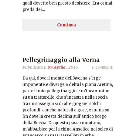
quali dovette ben presto desistere. Era ormai
preda dei…
Continua
Pellegrinaggio alla Verna
Pubblicato il
09 Aprile
, 2015
0 commenti
Da qui, dove il monte dell’Averna s’erge
imponente e diverge a delta la piana Aretina,
parte il mio pellegrinaggio e m’incammino
su un tratturello, che s’incastra nella roccia
tra un susseguirsi di alte giogaie, solchi
profondi, conche naturali e gore, e mena su
fin dove la cresta declina sull’antico borgo
della Beccia. Da questo passo montano,
m’abbarbico per la china Anselice nel solco di
Francesco su sassi tassellati in erbe…