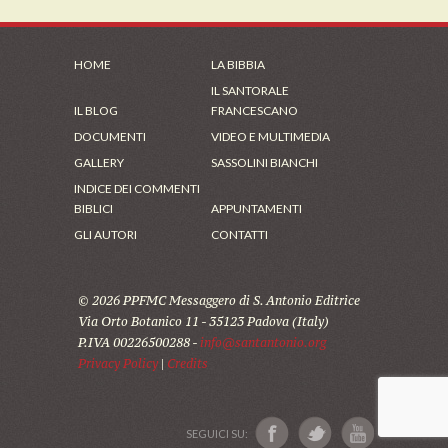
HOME
LA BIBBIA
IL SANTORALE
IL BLOG
FRANCESCANO
DOCUMENTI
VIDEO E MULTIMEDIA
GALLERY
SASSOLINI BIANCHI
INDICE DEI COMMENTI
BIBLICI
APPUNTAMENTI
GLI AUTORI
CONTATTI
© 2026 PPFMC Messaggero di S. Antonio Editrice
Via Orto Botanico 11 - 35123 Padova (Italy)
P.IVA 00226500288 -
info@santantonio.org
Privacy Policy
|
Credits
SEGUICI SU: