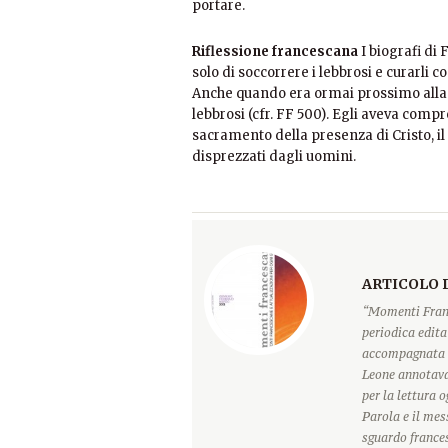
portare.
Riflessione francescana
I biografi di
solo di soccorrere i lebbrosi e curarli c
Anche quando era ormai prossimo alla m
lebbrosi (cfr. FF 500). Egli aveva compre
sacramento della presenza di Cristo, il
disprezzati dagli uomini.
ARTICOLO 
“Momenti Franc
periodica edita
accompagnata d
Leone annotava
per la lettura 
Parola e il mes
sguardo france