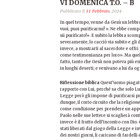
VI DOMENICA T.O. – B
Pubblicato il
11 Febbraio
, 2024
In quel tempo, venne da Gesù un lebbros
vuoi, puoi purificarmi! ». Ne ebbe compa
sii purificato!». E subito la lebbra sco
severamente, lo cacciò via subito e gli 
invece, a mostrarti al sacerdote e offri
come testimonianza per loro». Ma quello
fatto, tanto che Gesù non poteva più e
in luoghi deserti; e venivano a lui da og
Riflessione biblica
Quest’uomo piagato
rapporto con Lui, perché sa che solo Lu
Legge però gli impone di purificarsi 
dunque, il corto circuito che la religi
come condizione per prendere un appun
Paolo nelle sue lettere si scaglierà c
invece è il frutto dell’incontro con Dio
stati liberati dal giogo della Legge e in
dei nostri giorni, li caricano di fardell