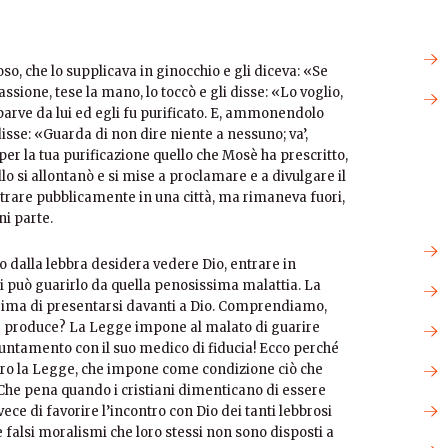
o, che lo supplicava in ginocchio e gli diceva: «Se
ssione, tese la mano, lo toccò e gli disse: «Lo voglio,
mparve da lui ed egli fu purificato. E, ammonendolo
disse: «Guarda di non dire niente a nessuno; va’,
 per la tua purificazione quello che Mosè ha prescritto,
 si allontanò e si mise a proclamare e a divulgare il
ntrare pubblicamente in una città, ma rimaneva fuori,
ni parte.
 dalla lebbra desidera vedere Dio, entrare in
i può guarirlo da quella penosissima malattia. La
prima di presentarsi davanti a Dio. Comprendiamo,
one produce? La Legge impone al malato di guarire
tamento con il suo medico di fiducia! Ecco perché
ontro la Legge, che impone come condizione ciò che
. Che pena quando i cristiani dimenticano di essere
vece di favorire l’incontro con Dio dei tanti lebbrosi
i e falsi moralismi che loro stessi non sono disposti a