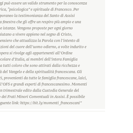
ggi può essere un valido strumento per la conoscenza
rica, “psicologica” e spirituale di Francesco. Per
oraneo la testimonianza del Santo di Assisi
 finestra che gli offre un respiro più ampio e una
ue istanze. Vengono proposte per ogni giorno
 aiutano a vivere appieno nel segno di Cristo,
ensiero che attualizza la Parola con l’intento di
zioni del cuore dell’uomo odierno, a volte indurito e
’opera si rivolge agli appartenenti all’Ordine
olare d’Italia, ai membri dell’intera Famiglia
a tutti coloro che sono attirati dalla ricchezza e
à del Vangelo e della spiritualità francescana. Gli
i, provenienti da tutte le famiglia francescane, laici,
ll’OFS e grandi esperti di francescanesimo. Momenti
n trimestrale edito dalla Custodia Generale del
dei Frati Minori Conventuali in Assisi. È possibile
guente link: https://bit.ly/momenti_francescani”