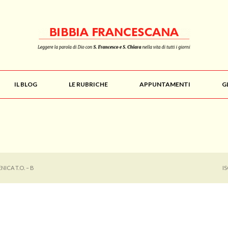
IL BLOG
LE RUBRICHE
APPUNTAMENTI
G
NICA T.O. – B
I