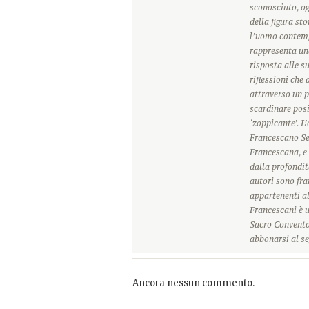
sconosciuto, o
della figura sto
l’uomo contemp
rappresenta una
risposta alle s
riflessioni che
attraverso un p
scardinare posi
‘zoppicante’. L
Francescano Sec
Francescana, e 
dalla profondit
autori sono frat
appartenenti a
Francescani è u
Sacro Convento 
abbonarsi al se
Ancora nessun commento.