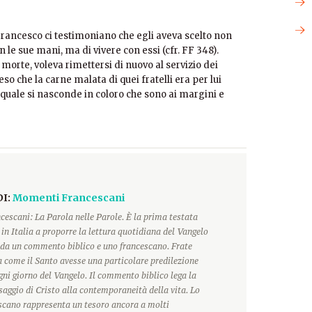
 Francesco ci testimoniano che egli aveva scelto non
on le sue mani, ma di vivere con essi (cfr. FF 348).
orte, voleva rimettersi di nuovo al servizio dei
so che la carne malata di quei fratelli era per lui
 quale si nasconde in coloro che sono ai margini e
DI:
Momenti Francescani
escani: La Parola nelle Parole. È la prima testata
 in Italia a proporre la lettura quotidiana del Vangelo
a un commento biblico e uno francescano. Frate
 come il Santo avesse una particolare predilezione
ogni giorno del Vangelo. Il commento biblico lega la
saggio di Cristo alla contemporaneità della vita. Lo
scano rappresenta un tesoro ancora a molti