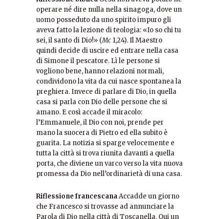
operare né dire nulla nella sinagoga, dove un
uomo posseduto da uno spirito impuro gli
aveva fatto la lezione di teologia: «Io so chi tu
sei, il santo di Dio!» (
Mc
1,24). Il Maestro
quindi decide di uscire ed entrare nella casa
di Simone il pescatore. Lì le persone si
vogliono bene, hanno relazioni normali,
condividono la vita da cui nasce spontanea la
preghiera. Invece di parlare di Dio, in quella
casa si parla con Dio delle persone che si
amano. E così accade il miracolo:
l’Emmanuele, il Dio con noi, prende per
mano la suocera di Pietro ed ella subito è
guarita. La notizia si sparge velocemente e
tutta la città si trova riunita davanti a quella
porta, che diviene un varco verso la vita nuova
promessa da Dio nell’ordinarietà di una casa.
Riflessione francescana
Accadde un giorno
che Francesco si trovasse ad annunciare la
Parola di Dio nella città di Toscanella. Qui un