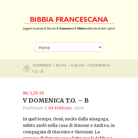
HOMEPAGE
>
BLOG
>
IL BLOG
> V DOMENICA
T.O. – B
Mc 1,29-39
V DOMENICA T.O. – B
Pubblicato il
04 Febbraio
, 2024
In quel tempo, Gesù, uscito dalla sinagoga,
subito andò nella casa di Simone e Andrea, in
compagnia di Giacomo e Giovanni. La