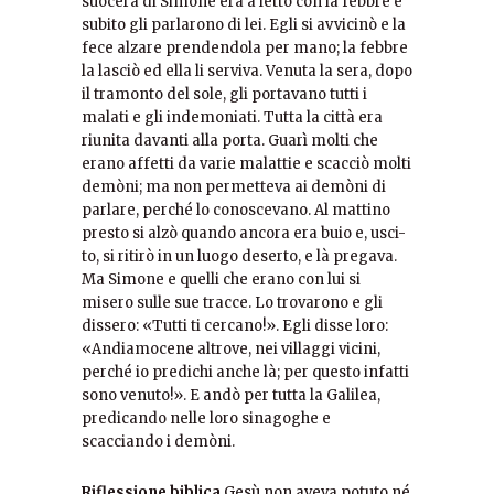
suocera di Simone era a letto con la febbre e
subito gli parlarono di lei. Egli si avvicinò e la
fece alzare prendendola per mano; la febbre
la lasciò ed ella li serviva. Venuta la sera, dopo
il tramonto del sole, gli portavano tutti i
malati e gli indemoniati. Tutta la città era
riunita davanti alla porta. Guarì molti che
erano affetti da varie malattie e scacciò molti
demòni; ma non permetteva ai demòni di
parlare, perché lo conoscevano. Al mattino
presto si alzò quando ancora era buio e, usci-
to, si ritirò in un luogo deserto, e là pregava.
Ma Simone e quelli che erano con lui si
misero sulle sue tracce. Lo trovarono e gli
dissero: «Tutti ti cercano!». Egli disse loro:
«Andiamocene altrove, nei villaggi vicini,
perché io predichi anche là; per questo infatti
sono venuto!». E andò per tutta la Galilea,
predicando nelle loro sinagoghe e
scacciando i demòni.
Riflessione biblica
Gesù non aveva potuto né