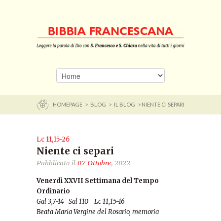
HOMEPAGE
>
BLOG
>
IL BLOG
> NIENTE CI SEPARI
Lc 11,15-26
Niente ci separi
Pubblicato il
07 Ottobre
, 2022
Venerdì XXVII Settimana del Tempo
Ordinario
Gal 3,7-14 Sal 110 Lc 11,15-16
Beata Maria Vergine del Rosario, memoria