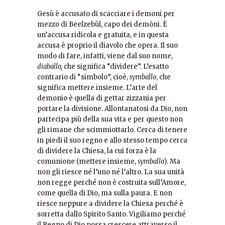
Gesù è accusato di scacciare i demoni per
mezzo di Beelzebùl, capo dei demòni. È
un’accusa ridicola e gratuita, e in questa
accusa è proprio il diavolo che opera. Il suo
modo di fare, infatti, viene dal suo nome,
diaballo,
che significa “dividere”. L’esatto
contrario di “simbolo”, cioè,
symballo
, che
significa mettere insieme. L’arte del
demonio è quella di gettar zizzania per
portare la divisione. Allontanatosi da Dio, non
partecipa più della sua vita e per questo non
gli rimane che scimmiottarlo. Cerca di tenere
in piedi il suo regno e allo stesso tempo cerca
di dividere la Chiesa, la cui forza è la
comunione (mettere insieme,
symballo
). Ma
non gli riesce né l’uno né l’altro. La sua unità
non regge perché non è costruita sull’Amore,
come quella di Dio, ma sulla paura. E non
riesce neppure a dividere la Chiesa perché è
sorretta dallo Spirito Santo. Vigiliamo perché
il Regno di Dio possa crescere attraverso il