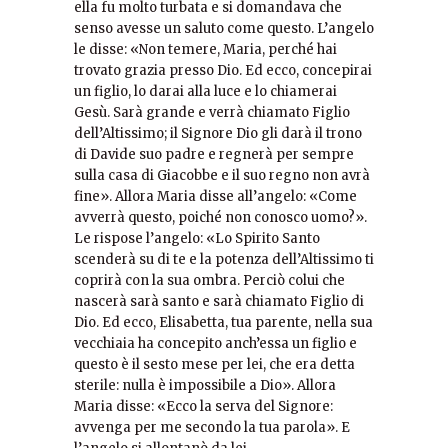
ella fu molto turbata e si domandava che
senso avesse un saluto come questo. L’angelo
le disse: «Non temere, Maria, perché hai
trovato grazia presso Dio. Ed ecco, concepirai
un figlio, lo darai alla luce e lo chiamerai
Gesù. Sarà grande e verrà chiamato Figlio
dell’Altissimo; il Signore Dio gli darà il trono
di Davide suo padre e regnerà per sempre
sulla casa di Giacobbe e il suo regno non avrà
fine». Allora Maria disse all’angelo: «Come
avverrà questo, poiché non conosco uomo?».
Le rispose l’angelo: «Lo Spirito Santo
scenderà su di te e la potenza dell’Altissimo ti
coprirà con la sua ombra. Perciò colui che
nascerà sarà santo e sarà chiamato Figlio di
Dio. Ed ecco, Elisabetta, tua parente, nella sua
vecchiaia ha concepito anch’essa un figlio e
questo è il sesto mese per lei, che era detta
sterile: nulla è impossibile a Dio». Allora
Maria disse: «Ecco la serva del Signore:
avvenga per me secondo la tua parola». E