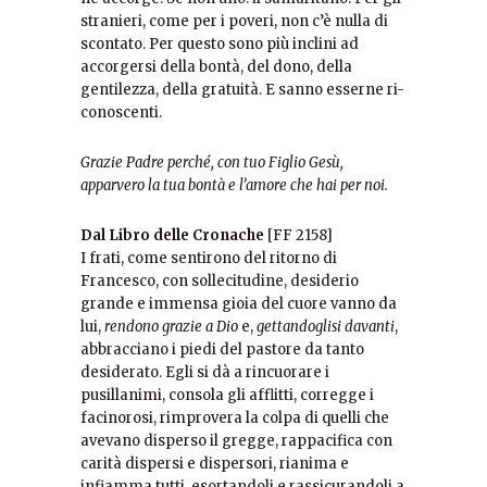
stranieri, come per i poveri, non c’è nulla di
scontato. Per questo sono più inclini ad
accorgersi della bontà, del dono, della
gentilezza, della gratuità. E sanno esserne ri-
conoscenti.
Grazie Padre perché, con tuo Figlio Gesù,
apparvero la tua bontà e l’amore che hai per noi.
Dal Libro delle Cronache
[FF 2158]
I frati, come sentirono del ritorno di
Francesco, con sollecitudine, desiderio
grande e immensa gioia del cuore vanno da
lui,
rendono grazie a Dio
e,
gettandoglisi davanti
,
abbracciano i piedi del pastore da tanto
desiderato. Egli si dà a rincuorare i
pusillanimi, consola gli afflitti, corregge i
facinorosi, rimprovera la colpa di quelli che
avevano disperso il gregge, rappacifica con
carità dispersi e dispersori, rianima e
infiamma tutti, esortandoli e rassicurandoli a