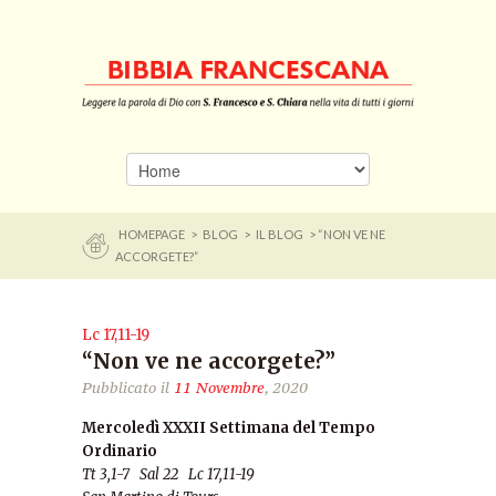
HOMEPAGE
>
BLOG
>
IL BLOG
> “NON VE NE
ACCORGETE?”
Lc 17,11-19
“Non ve ne accorgete?”
Pubblicato il
11 Novembre
, 2020
Mercoledì XXXII Settimana del Tempo
Ordinario
Tt 3,1-7 Sal 22 Lc 17,11-19