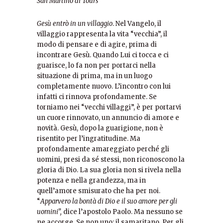
San Martino di Tours
Gesù entrò in un villaggio
. Nel Vangelo, il
villaggio rappresenta la vita “vecchia”, il
modo di pensare e di agire, prima di
incontrare Gesù. Quando Lui ci tocca e ci
guarisce, lo fa non per portarci nella
situazione di prima, ma in un luogo
completamente nuovo. L’incontro con lui
infatti ci rinnova profondamente. Se
torniamo nei “vecchi villaggi”, è per portarvi
un cuore rinnovato, un annuncio di amore e
novità. Gesù, dopo la guarigione, non è
risentito per l’ingratitudine. Ma
profondamente amareggiato perché gli
uomini, presi da sé stessi, non riconoscono la
gloria di Dio. La sua gloria non si rivela nella
potenza e nella grandezza, ma in
quell’amore smisurato che ha per noi.
“
Apparvero la bontà di Dio e il suo amore per gli
uomini”,
dice l’apostolo Paolo. Ma nessuno se
ne accorge. Se non uno: il samaritano. Per gli