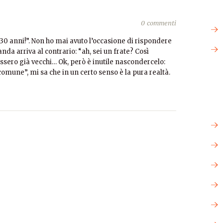
0 commenti
30 anni!”. Non ho mai avuto l’occasione di rispondere
anda arriva al contrario: “ah, sei un frate? Così
essero già vecchi… Ok, però è inutile nascondercelo:
mune”, mi sa che in un certo senso è la pura realtà.