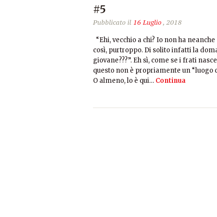
#5
Pubblicato il
16 Luglio
, 2018
“Ehi, vecchio a chi? Io non ha neanche 
così, purtroppo. Di solito infatti la dom
giovane???”. Eh sì, come se i frati nasc
questo non è propriamente un “luogo co
O almeno, lo è qui…
Continua