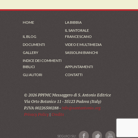
HOME
LA BIBBIA
IL SANTORALE
IL BLOG
FRANCESCANO
DOCUMENTI
VIDEO E MULTIMEDIA
GALLERY
SASSOLINI BIANCHI
INDICE DEI COMMENTI
BIBLICI
APPUNTAMENTI
GLI AUTORI
CONTATTI
© 2026 PPFMC Messaggero di S. Antonio Editrice
Via Orto Botanico 11 - 35123 Padova (Italy)
P.IVA 00226500288 -
info@santantonio.org
Privacy Policy
|
Credits
SEGUICI SU: