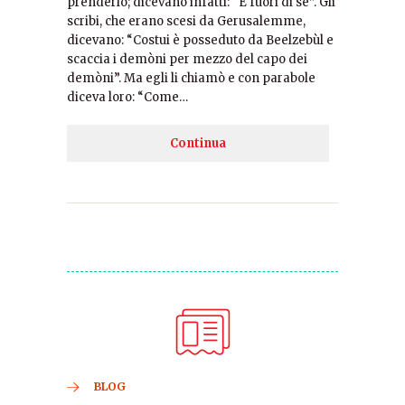
prenderlo; dicevano infatti: “È fuori di sé”. Gli
scribi, che erano scesi da Gerusalemme,
dicevano: “Costui è posseduto da Beelzebùl e
scaccia i demòni per mezzo del capo dei
demòni”. Ma egli li chiamò e con parabole
diceva loro: “Come…
Continua
BLOG