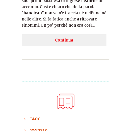
suoi primi passi. Ma di inglese neanche un
accenno. Così è chiaro che della parola
“handicap” non ve n’è traccia né nell’una né
nelle altre. Si fa fatica anche a ritrovare
sinonimi. Un po’ perché non era così…
Continua
BLOG
VANGELO