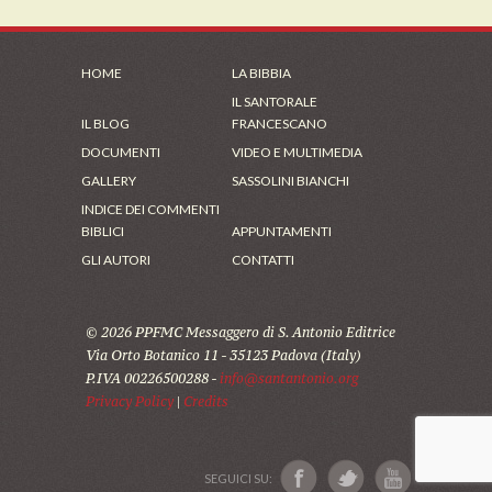
HOME
LA BIBBIA
IL SANTORALE
IL BLOG
FRANCESCANO
DOCUMENTI
VIDEO E MULTIMEDIA
GALLERY
SASSOLINI BIANCHI
INDICE DEI COMMENTI
BIBLICI
APPUNTAMENTI
GLI AUTORI
CONTATTI
© 2026 PPFMC Messaggero di S. Antonio Editrice
Via Orto Botanico 11 - 35123 Padova (Italy)
P.IVA 00226500288 -
info@santantonio.org
Privacy Policy
|
Credits
SEGUICI SU: