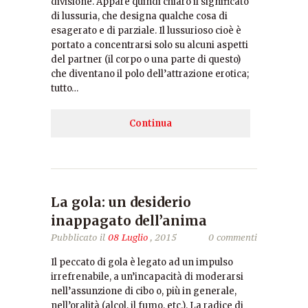
divisione. Appare quindi chiaro il significato
di lussuria, che designa qualche cosa di
esagerato e di parziale. Il lussurioso cioè è
portato a concentrarsi solo su alcuni aspetti
del partner (il corpo o una parte di questo)
che diventano il polo dell’attrazione erotica;
tutto…
Continua
La gola: un desiderio
inappagato dell’anima
Pubblicato il
08 Luglio
, 2015
0 commenti
Il peccato di gola è legato ad un impulso
irrefrenabile, a un’incapacità di moderarsi
nell’assunzione di cibo o, più in generale,
nell’oralità (alcol, il fumo, etc.). La radice di