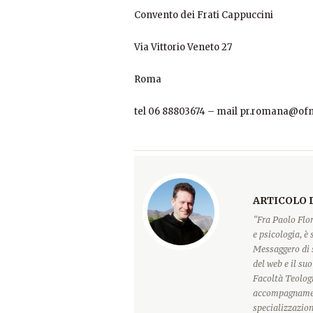
Convento dei Frati Cappuccini
Via Vittorio Veneto 27
Roma
tel 06 88803674 – mail pr.romana@of
ARTICOLO 
“Fra Paolo Flor
e psicologia, è
Messaggero di 
del web e il su
Facoltà Teologi
accompagnament
specializzazion