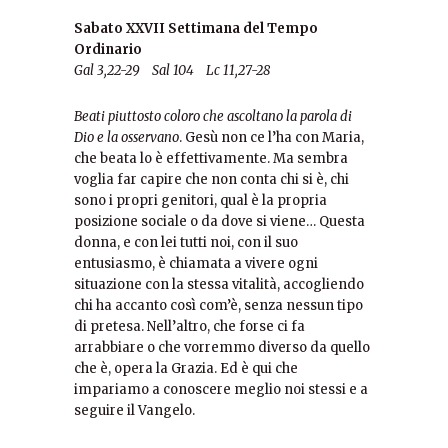
Sabato XXVII Settimana del Tempo
Ordinario
Gal 3,22-29 Sal 104 Lc 11,27-28
Beati piuttosto coloro che ascoltano la parola di
Dio e la osservano
. Gesù non ce l’ha con Maria,
che beata lo è effettivamente. Ma sembra
voglia far capire che non conta chi si è, chi
sono i propri genitori, qual è la propria
posizione sociale o da dove si viene… Questa
donna, e con lei tutti noi, con il suo
entusiasmo, è chiamata a vivere ogni
situazione con la stessa vitalità, accogliendo
chi ha accanto così com’è, senza nessun tipo
di pretesa. Nell’altro, che forse ci fa
arrabbiare o che vorremmo diverso da quello
che è, opera la Grazia. Ed è qui che
impariamo a conoscere meglio noi stessi e a
seguire il Vangelo.