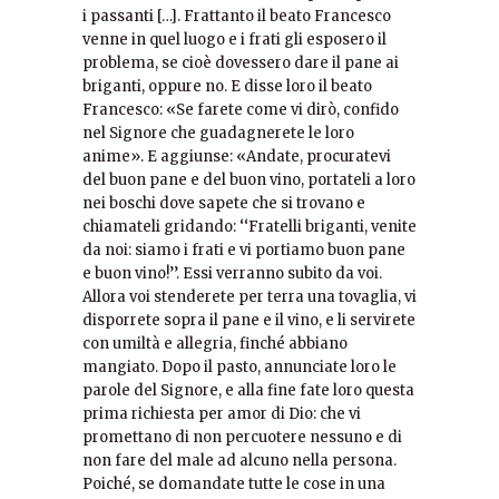
i passanti […]. Frattanto il beato Francesco
venne in quel luogo e i frati gli esposero il
problema, se cioè dovessero dare il pane ai
briganti, oppure no. E disse loro il beato
Francesco: «Se farete come vi dirò, confido
nel Signore che guadagnerete le loro
anime». E aggiunse: «Andate, procuratevi
del buon pane e del buon vino, portateli a loro
nei boschi dove sapete che si trovano e
chiamateli gridando: ‘‘Fratelli briganti, venite
da noi: siamo i frati e vi portiamo buon pane
e buon vino!’’. Essi verranno subito da voi.
Allora voi stenderete per terra una tovaglia, vi
disporrete sopra il pane e il vino, e li servirete
con umiltà e allegria, finché abbiano
mangiato. Dopo il pasto, annunciate loro le
parole del Signore, e alla fine fate loro questa
prima richiesta per amor di Dio: che vi
promettano di non percuotere nessuno e di
non fare del male ad alcuno nella persona.
Poiché, se domandate tutte le cose in una