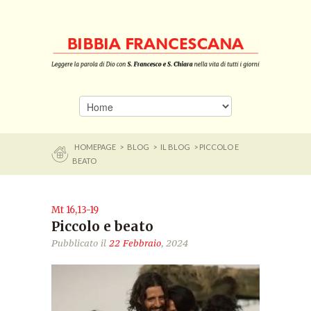
HOMEPAGE
>
BLOG
>
IL BLOG
> PICCOLO E
BEATO
Mt 16,13-19
Piccolo e beato
Pubblicato il
22 Febbraio
, 2024