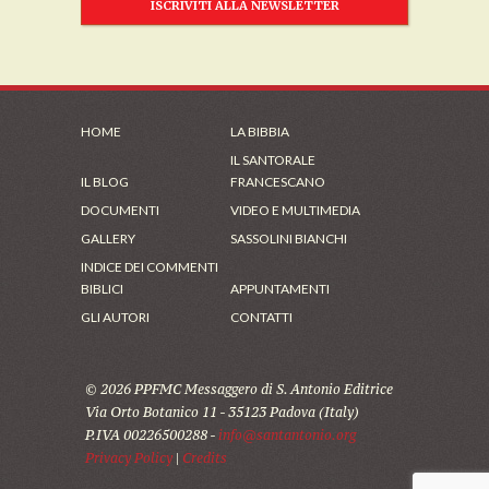
ISCRIVITI ALLA NEWSLETTER
HOME
LA BIBBIA
IL SANTORALE
IL BLOG
FRANCESCANO
DOCUMENTI
VIDEO E MULTIMEDIA
GALLERY
SASSOLINI BIANCHI
INDICE DEI COMMENTI
BIBLICI
APPUNTAMENTI
GLI AUTORI
CONTATTI
© 2026 PPFMC Messaggero di S. Antonio Editrice
Via Orto Botanico 11 - 35123 Padova (Italy)
P.IVA 00226500288 -
info@santantonio.org
Privacy Policy
|
Credits